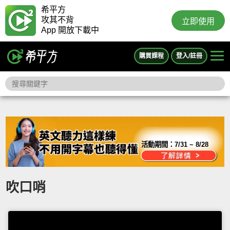
希平方
攻其不背
立即使用
App 開放下載中
購買課程
登入/註冊
活動期間：
7/31 ~ 8/28
吹口哨