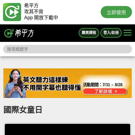
希平方
攻其不背
立即使用
App 開放下載中
購買課程
登入/註冊
活動期間：
7/31 ~ 8/28
國際女童日