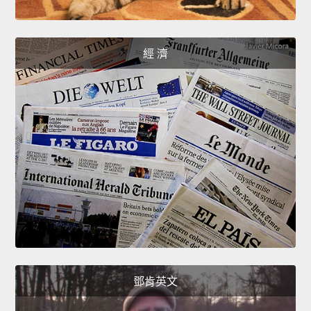
經 濟
鄧肯英文