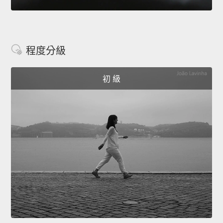
程度分級
初 級