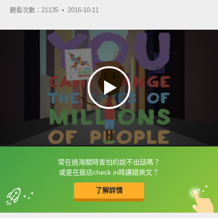
觀看次數：21135 •
2016-10-11
常在過海關時害怕的說不出話嗎？
框選或點兩下字幕可以直接查字典喔！
或是在飯店check in時講錯英文？
了解詳情
英
中
收錄佳句
功能升級