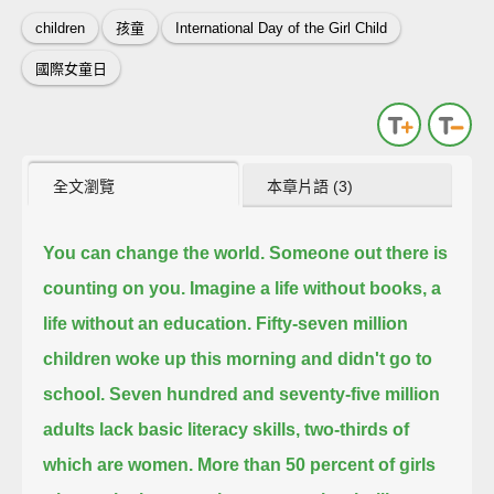
children
孩童
International Day of the Girl Child
國際女童日
全文瀏覽
本章片語 (3)
You can change the world.
Someone out there is
counting on you.
Imagine a life without books,
a
life without an education.
Fifty-seven million
children woke up this morning and didn't go to
school.
Seven hundred and seventy-five million
adults lack basic literacy skills,
two-thirds of
which are women.
More than 50 percent of girls