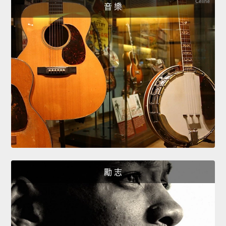
音 樂
勵 志