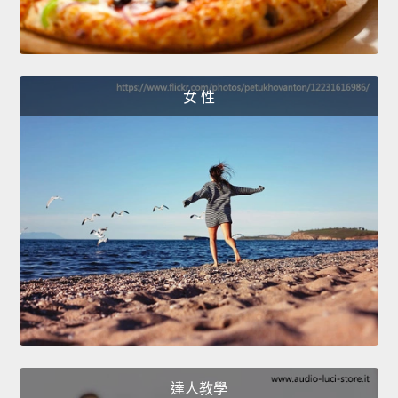
女 性
達人教學