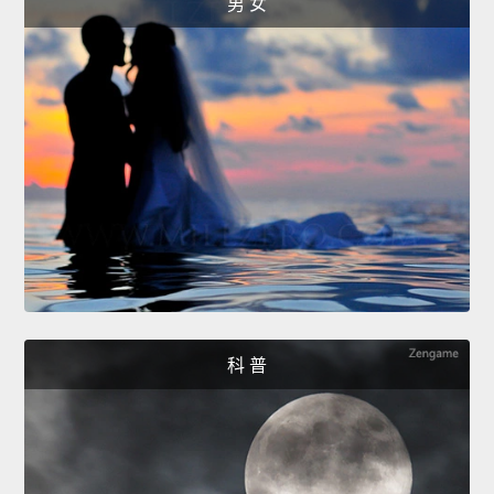
男 女
科 普