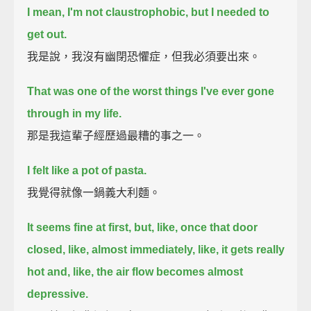
I mean, I'm not claustrophobic, but I needed to
get out.
我是說，我沒有幽閉恐懼症，但我必須要出來。
That was one of the worst things I've ever gone
through in my life.
那是我這輩子經歷過最糟的事之一。
I felt like a pot of pasta.
我覺得就像一鍋義大利麵。
It seems fine at first, but, like,
once that door
closed, like, almost immediately, like, it gets really
hot
and, like, the air flow becomes almost
depressive.