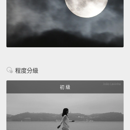
程度分級
初 級