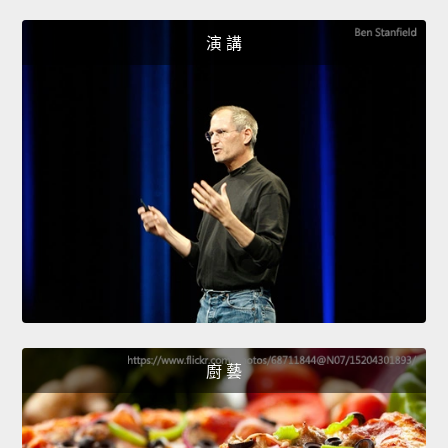
演 講
廚 藝