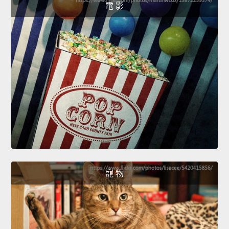
電 影
寵 物