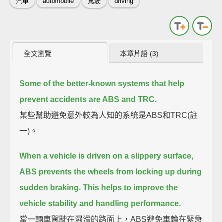
汽車
automobile
駕駛
driving
全文瀏覽
本章片語 (3)
Some of the better-known systems that help
prevent accidents are ABS and TRC.
某些幫助避免意外較為人知的系統是ABS和TRC(註
一)。
When a vehicle is driven on a slippery surface,
ABS prevents the wheels from locking up during
sudden braking.
This helps to improve the
vehicle stability and handling performance.
當一輛車駕駛在濕滑的路面上，ABS避免車輪在緊急