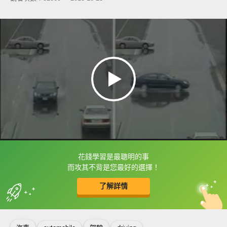
花錢學習是最聰明的事
框選或點兩下字幕可以直接查字典喔！
而攻其不背是您最好的選擇！
了解詳情
英
中
收錄佳句
功能升級