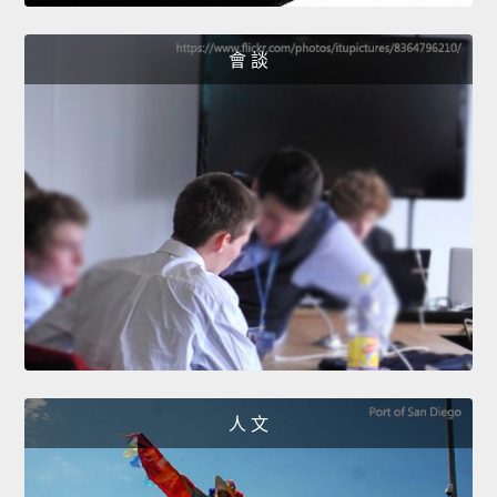
會 談
人 文