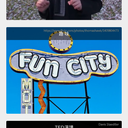
趣 味
TED演講