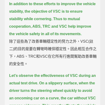
In addition to these efforts to improve the vehicle
stability, the objective of VSC is to ensure
stability while cornering.
Thus to mutual
cooperation, ABS, TRC and VSC help improve
the vehicle safety in all of its movements.
除了這些為了改善車輛穩定性的努力之外，VSC(註
二)的目的是要在轉彎時確保穩定性。因此相互合作之
下，ABS、TRC和VSC在它所有行進間幫助改善車輛
的安全性。
Let's observe the effectiveness of VSC during an
actual test drive.
On a slippery surface, when the
driver turns the steering wheel quickly to avoid
an oncoming car on a curve, the car without VSC