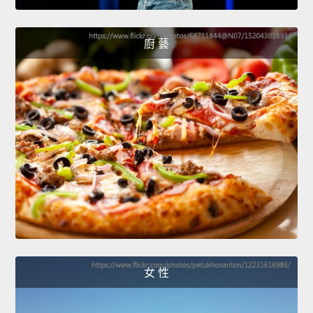
廚 藝
女 性