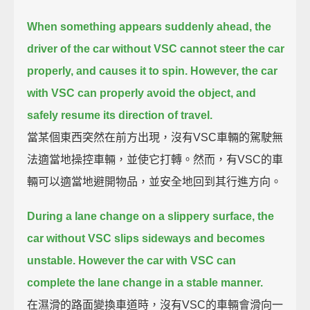
When something appears suddenly ahead,
the
driver of the car without VSC cannot steer the car
properly, and causes it to spin.
However, the car
with VSC can properly avoid the object, and
safely resume its direction of travel.
當某個東西突然在前方出現，沒有VSC車輛的駕駛無
法適當地操控車輛，並使它打轉。然而，有VSC的車
輛可以適當地避開物品，並安全地回到其行進方向。
During a lane change on a slippery surface, the
car without VSC slips sideways and becomes
unstable.
However the car with VSC can
complete the lane change in a stable manner.
在濕滑的路面變換車道時，沒有VSC的車輛會滑向一