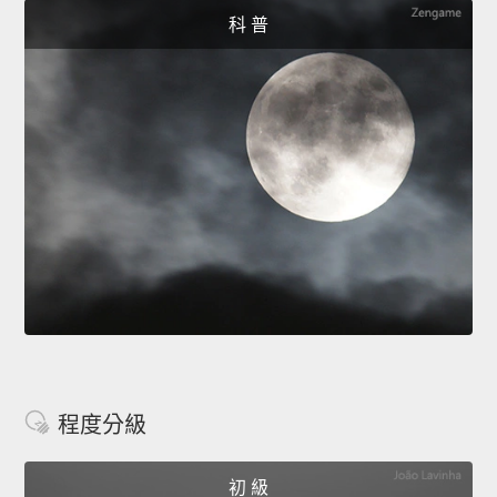
科 普
程度分級
初 級