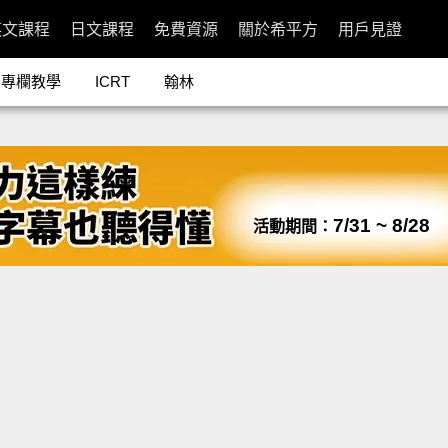
英文課程
日文課程
免費資源
關於希平方
用戶見證
專欄教學
ICRT
翰林
7/31 ~ 8/28
活動期間：