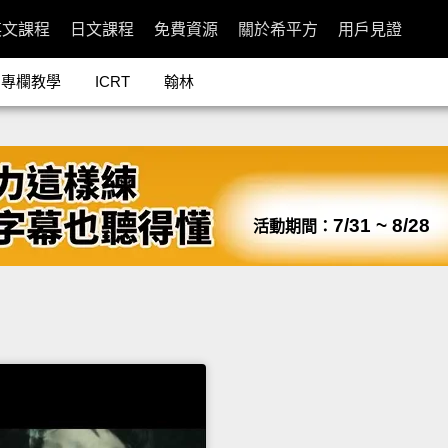
英文課程
日文課程
免費資源
關於希平方
用戶見證
專欄教學
ICRT
翰林
7/31 ~ 8/28
活動期間：