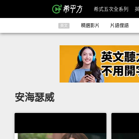
希式五次全系列
精選影片
片語俚語
英文
安海瑟威