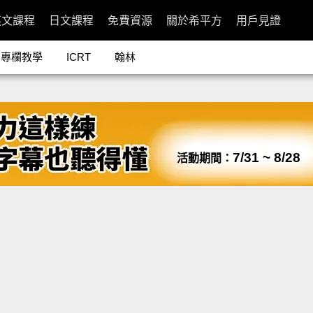
英文課程
日文課程
免費資源
關於希平方
用戶見證
專欄教學
ICRT
翰林
7/31 ~ 8/28
活動期間：