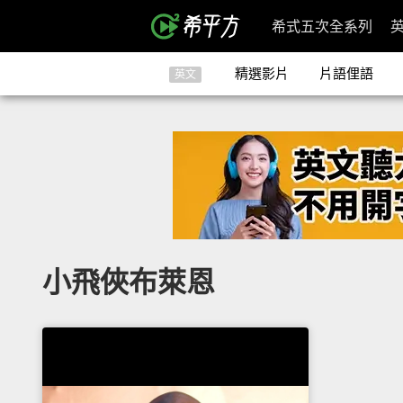
希式五次全系列
精選影片
片語俚語
英文
小飛俠布萊恩