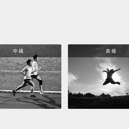
It's ab
little l
turned
只是想
我不再
中 級
高 級
He won
and th
他在該
後，在 
These 
won M
他們是