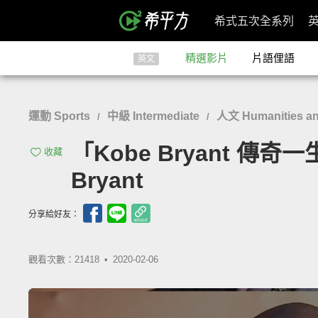
希式五次全系列
精選影片
片語俚語
英文
運動 Sports
中級 Intermediate
人文 Humanities an
/
/
「Kobe Bryant 傳奇一生
收藏
Bryant
分享給好友：
觀看次數：21418 •
2020-02-06