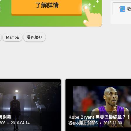
？
了解詳情
than t
！
從我們
英
中
免費功能
功能升級
之星就
樣，他
Mamba
曼巴精神
I have
NBA.
我決定
Picked
他在 19
Kobe B
Pennsy
美謝幕
Kobe Bryant 黑曼巴最終章？！
 • 2016-04-14
觀看次數：22695 • 2015-11-30
賓州勞爾