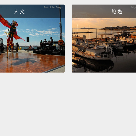
champ
人 文
旅 遊
洛杉磯
After 
leadin
O'Ne
大的得
Histor
史坦波
...fam
...2
And an
全場第 