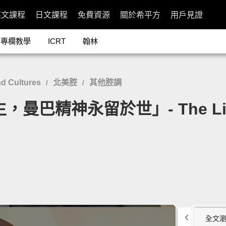
英文課程
日文課程
免費資源
關於希平方
用戶見證
專欄教學
ICRT
翰林
d Cultures
北美腔
其他腔調
/
/
，曼巴精神永留於世」- The Life 
全文