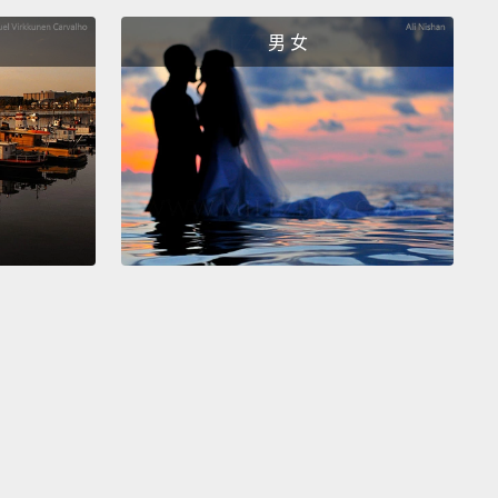
ionships.
男 女
湖人隊連續三年獲得 NBA 總冠軍。
O'Neal left Los Angeles, Bryant would become a
g light and unrelenting scorer in the League...
al 離開洛杉磯之後，Bryant 成為湖人的當家球星，他強
分能力在聯盟中大殺四方...
y tonight at Staples Center.
中心（湖人主場）迎來紀錄之夜。
ously dropping 81 against Toronto in 2006.
006 年對戰多倫多暴龍，單場豪取 81 分。
 81-point game—55 in the second half.
81 分－－下半場的第 55 分。