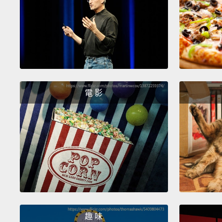
電 影
趣 味