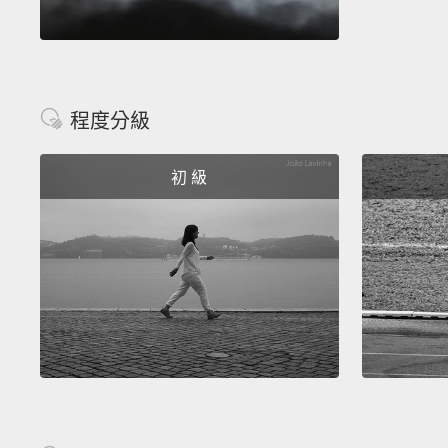
程度分級
初 級