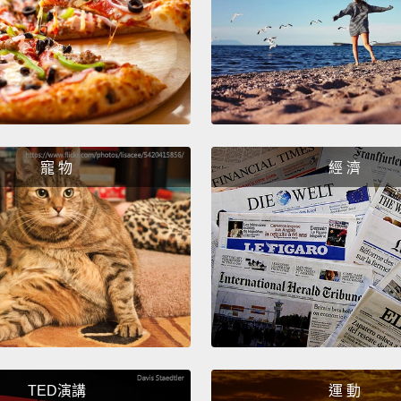
By a s
NBA
Oh, be
噢，空中
寵 物
經 濟
Check 
看看他
Playing
conjur
他打球
Jorda
That is
TED演講
運 動
their l