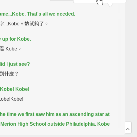
me...
Kobe.
That's all we needed.
...Kobe。這就夠了。
 up for Kobe.
 Kobe。
id I just see?
到什麼？
 Kobe! Kobe!
obe!Kobe!
he time we first saw him as an ascending star at
Merion High School outside Philadelphia,
Kobe
 did more than shine.
He captivated, and faster