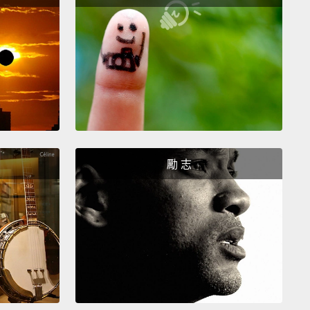
度動作。有些人甚至無法胯下運球。
 fourth season, in 2000, playing alongside Shaquille
,
he was an NBA champion.
四個球季，2000 年他與 Shaquille O'Neal 並肩作
下當年度的 NBA 總冠軍。
 looking forward to coming back next year and
勵 志
ing our throne? Absolutely.
待明年回來繼續捍衛我們的王座嗎？當然。
st of three consecutive titles for the Lakers.
人締造三連霸紫金王朝的第一年。
s Angeles Lakers have made it three straight NBA