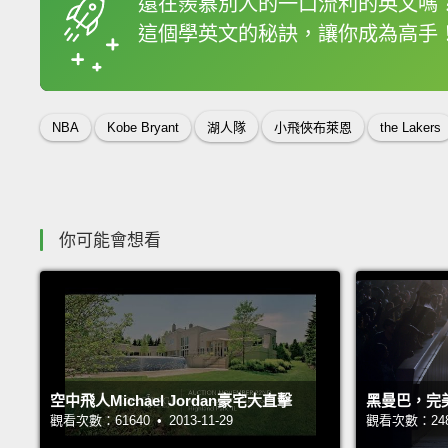
還在羨慕別人的一口流利的英文嗎
這個學英文的秘訣，讓你成為高手
收錄佳句
NBA
Kobe Bryant
湖人隊
小飛俠布萊恩
the Lakers
你可能會想看
空中飛人Michael Jordan豪宅大直擊
黑曼巴，完
觀看次數：61640 • 2013-11-29
觀看次數：24806