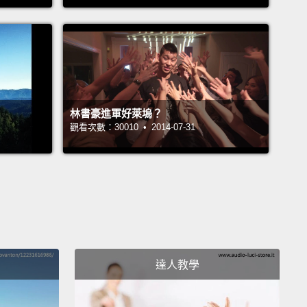
was traded that same day to the Lakers.
在當天就被交易到湖人隊。
lden jersey, babe.
，金色球衣。
林書豪進軍好萊塢？
觀看次數：30010 • 2014-07-31
be Bryant making his first appearance...
Bryant 第一次踏上 NBA 球場...
 would become the youngest player ever to appear
NBA game.
nt 成為 NBA 史上最年輕的球員。
達人教學
ryant, 18-year-old rookie.
 Bryant，18 歲的菜鳥球員。