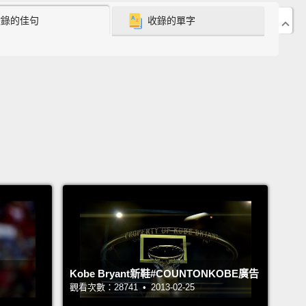
hat, he dominated.
收錄的佳句
收錄的單字
第一眼見到他，這位來自費城外勞爾梅里恩高中的明日
不僅僅是在場上默默發光。他讓我們目不轉睛，不只這
宰制全場。
 decided to skip college and take my talent to the
不讀大學直接進入 NBA。
 13th in the 1996 NBA draft by Charlotte...
96 年 NBA 選秀會上以第 13 順位被 Charlotte 挑中...
ryant from Lower Merion High School in
lvania.
Kobe Bryant新鞋#COUNTONKOBE廣告
觀看次數：28741 • 2013-02-25
梅里恩高中的 Kobe Bryant。