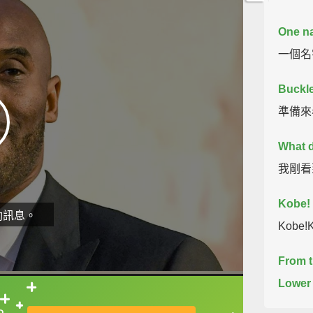
One na
一個名字
Buckle
準備來看
What d
我剛看
Kobe!
動訊息。
Kobe!K
From t
Lower 
直接查字典喔！
Bryant