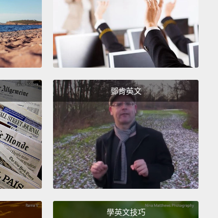
econd season, an NBA All-Star.
 二年級生，入選全明星賽先發陣容。
tween the legs! Kobe Bryant!
胯下換手扣籃!Kobe Bryant!
鄧肯英文
him out. Check him out.
。你們看看他。
 with a flare, feel and instinct that for many,
ed Michael Jordan.
時鋒芒、他的球風、球感，讓許多人聯想到 Michael
n。
 so difficult.
Some people can't dribble between
學英文技巧
egs.