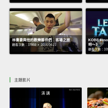
林書豪與他的歡樂夥伴們：客場之旅
KOBE k
吧～》
觀看次數：37959 • 2014-04-21
觀看次數：33523
主題影片
演 講