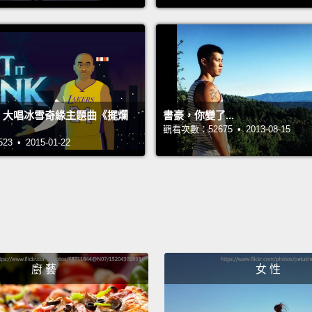
...he 
...
The go
你們看
uso 大唱冰雪奇緣主題曲《擺爛
書豪，你變了...
觀看次數：52675 • 2013-08-15
And Ko
 • 2015-01-22
Kobe 
Bryant
in an 
Brya
廚 藝
女 性
Kobe B
Kobe