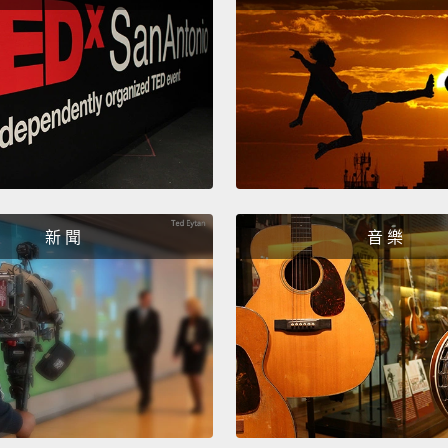
超高難
By his
O'Neal
在他的第
戰，奪
Are we
新 聞
音 樂
defend
我們期
The fir
這是湖
The Lo