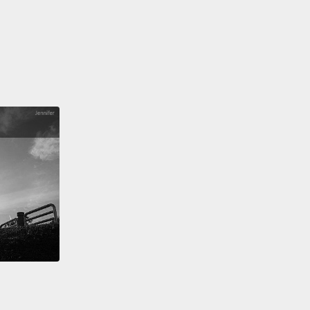
out the W.
I turned it on because I felt like we were a
ethargic.
So, I just started going full bore,
and it just
 into something special.
要贏球。我火力全開，因為我覺得球隊有點不在狀態。
有任何保留，後來就出現這樣一個特別的結果。
 the scoring title that season, and again, in '07,
en, was named League MVP in 2008.
賽季拿下得分王的頭銜，2007 年蟬聯得分王寶座，然
2008 年獲得年度 MVP。
are my guys. These are my brothers. And we have
VP.
我的夥伴。他們是我的兄弟。我們一起拿下了 MVP。