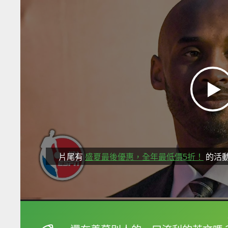
片尾有
盛夏最後優惠，全年最低價5折！
的活
框選或點兩下字幕可以