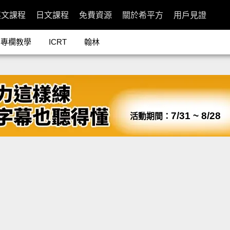
英文課程
日文課程
免費資源
關於希平方
用戶見證
專欄教學
ICRT
翰林
7/31 ~ 8/28
活動期間：