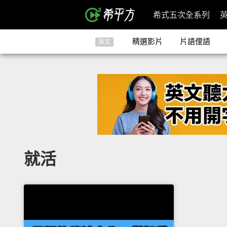
希式五次全系列
精選影片
片語俚語
英文
就活