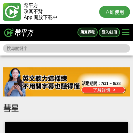
希平方
攻其不背
立即使用
App 開放下載中
購買課程
登入/註冊
活動期間：
7/31 ~ 8/28
彗星