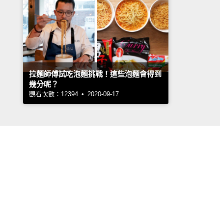
拉麵師傅試吃泡麵挑戰！這些泡麵會得到
幾分呢？
觀看次數：12394 • 2020-09-17