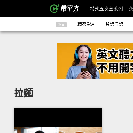
希式五次全系列
精選影片
片語俚語
英文
拉麵