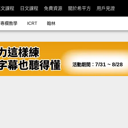
英文課程
日文課程
免費資源
關於希平方
用戶見證
專欄教學
ICRT
翰林
7/31 ~ 8/28
活動期間：