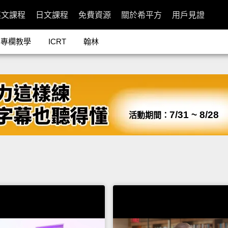
英文課程
日文課程
免費資源
關於希平方
用戶見證
專欄教學
ICRT
翰林
7/31 ~ 8/28
活動期間：