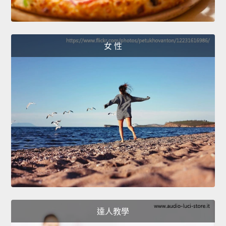
女 性
達人教學