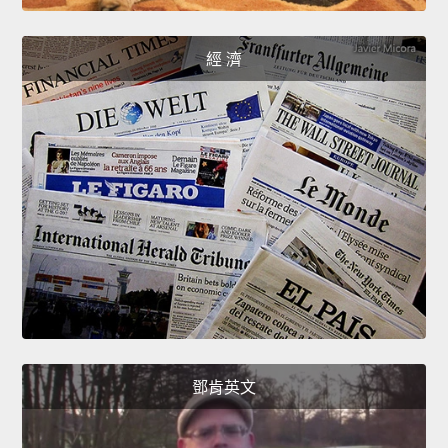
經 濟
鄧肯英文