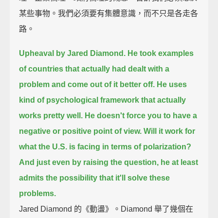
某些事物。我們必須要有集體意識，而不只是各走各
路。
Upheaval by Jared Diamond.
He took examples
of countries that actually had dealt with a
problem and come out of it better off.
He uses
kind of psychological framework that actually
works pretty well.
He doesn't force you to have a
negative or positive point of view.
Will it work for
what the U.S. is facing in terms of polarization?
And just even by raising the question,
he at least
admits the possibility that it'll solve these
problems.
Jared Diamond 的《動盪》。Diamond 舉了幾個在