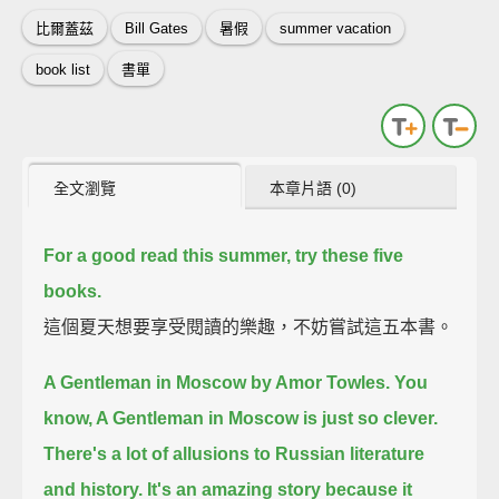
比爾蓋茲
Bill Gates
暑假
summer vacation
book list
書單
全文瀏覽
本章片語 (0)
For a good read this summer, try these five
books.
這個夏天想要享受閱讀的樂趣，不妨嘗試這五本書。
A Gentleman in Moscow by Amor Towles.
You
know, A Gentleman in Moscow is just so clever.
There's a lot of allusions to Russian literature
and history.
It's an amazing story because it