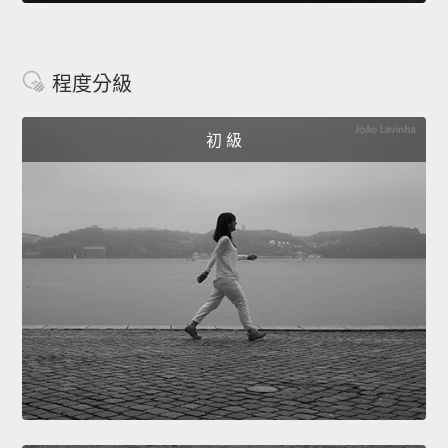
程度分級
初 級