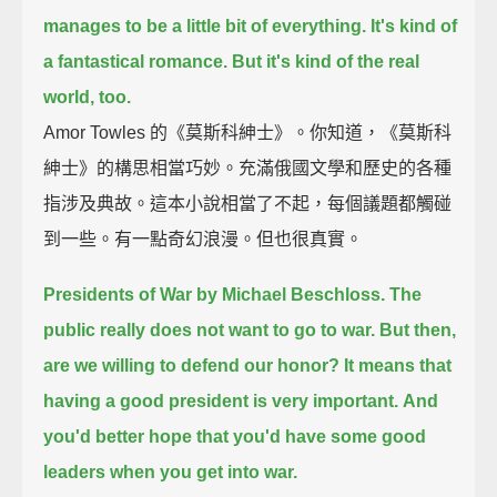
manages to be a little bit of everything.
It's kind of
a fantastical romance.
But it's kind of the real
world, too.
Amor Towles 的《莫斯科紳士》。你知道，《莫斯科
紳士》的構思相當巧妙。充滿俄國文學和歷史的各種
指涉及典故。這本小說相當了不起，每個議題都觸碰
到一些。有一點奇幻浪漫。但也很真實。
Presidents of War by Michael Beschloss.
The
public really does not want to go to war.
But then,
are we willing to defend our honor?
It means that
having a good president is very important.
And
you'd better hope that you'd have some good
leaders when you get into war.