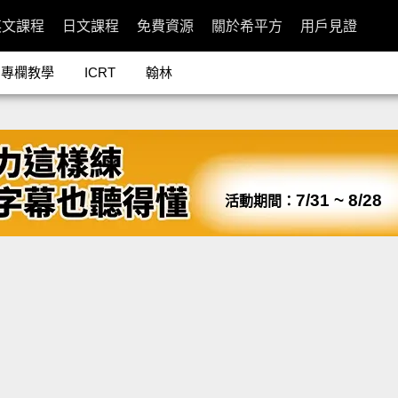
英文課程
日文課程
免費資源
關於希平方
用戶見證
專欄教學
ICRT
翰林
7/31 ~ 8/28
活動期間：