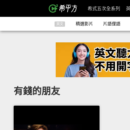
希式五次全系列
精選影片
片語俚語
英文
有錢的朋友