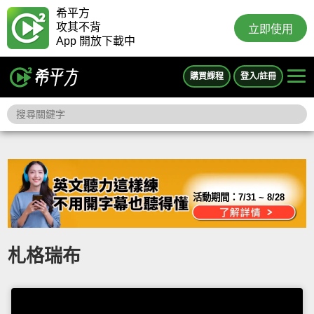
希平方
攻其不背
立即使用
App 開放下載中
購買課程
登入/註冊
活動期間：
7/31 ~ 8/28
札格瑞布