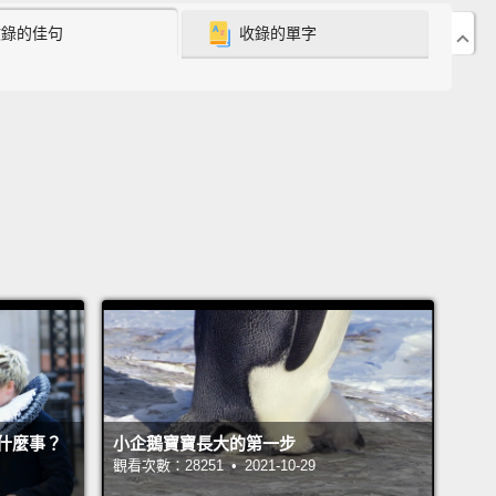
eople who visit Croatia go to the coast.
There's a
收錄的佳句
收錄的單字
 amazing cities, beaches, islands that everyone's
ng to at the moment,
but Croatia's got a lot more to
han just the coast.
There's been a lot of really
ng stuff going on in Zagreb in the past year.
A new
t terminal was opened,
and that means there's
e a lot more flights to the city available.
克羅埃西亞旅遊的人都會去沿海地區。那裡有許多很棒
、沙灘、島嶼，旅客們目前都大量湧入這些地區，但克
亞除了沿海地區以外，還有更多值得一訪的景點。去年
布發生了許多真的讓人很興奮的事情。一座新的機場航
啟用，那意味著會有更多班機能抵達這座城市。
什麼事？
小企鵝寶寶長大的第一步
 has developed an amazing Christmas-market
觀看次數：28251 • 2021-10-29
It's actually been voted Europe's best Christmas