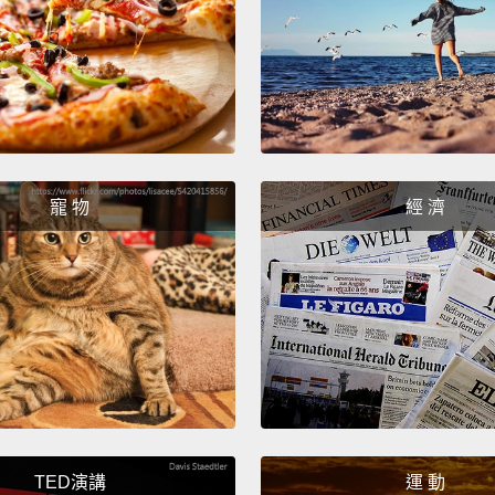
中間矗
有許多
藝術。
及建物
There
intere
寵 物
經 濟
Museum
create
togeth
that h
everyd
it,
from
really 
TED演講
運 動
這裡有