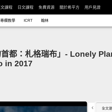
英文課程
日文課程
免費資源
關於希平方
用戶見證
專欄教學
ICRT
翰林
格瑞布」- Lonely Planet: 
o in 2017
全文