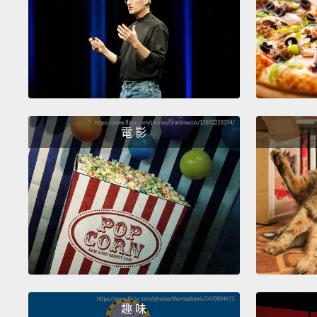
電 影
趣 味