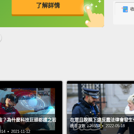
Most p
了解詳情
lot of
floodi
英
中
免費功能
功能升級
offer t
exciti
airpor
gonna b
多數到
的城市
羅埃西
札格瑞
廈開始
宙？為什麼科技巨頭都趨之若
在眾目睽睽下違反蠢法律會發生
Zagreb
觀看次數：26559 • 2022-05-18
scene.
 • 2021-11-12