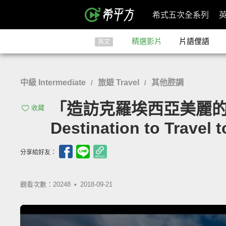
希式五次全系列
精選影片
片語俚語
英文
中級 Intermediate
旅遊 Travel
其他腔調
/
/
「造訪克羅埃西亞美麗的首都：札
收藏
Destination to Travel t
分享給好友：
觀看次數：20248 •
2018-09-21