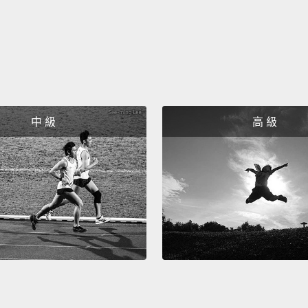
undis
a stre
differe
它是一
最重要
首都之
中 級
高 級
街上漫
的一面