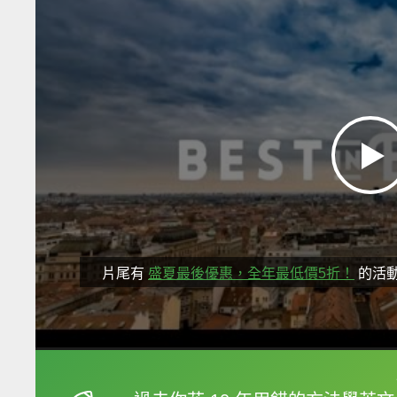
片尾有
盛夏最後優惠，全年最低價5折！
的活
框選或點兩下字幕可以