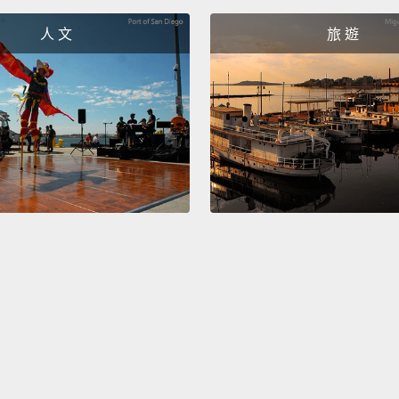
really 
人 文
旅 遊
not a 
of cock
creati
barten
它是很
在這座
很棒的
酒酒吧
好、有
It's a
pack in
experi