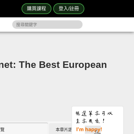
購買課程
登入/註冊
The Best European
瀏覽
本章片語 (1)