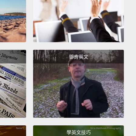
立著一座聖馬克教堂。札格瑞布富含文化氣息。城市中
街頭藝術。如果你開始留意，那你到處都可以發現街頭
它在建築物的側邊；即便在老城，在一些最著名的廣場
中也可見街頭藝術的蹤跡。
's a huge number of museums,
and one of most
sting is one of the newest museums,
which is the
鄧肯英文
 of Broken Relationships.
This museum was
d by two artists.
They decided to try and collect
er mementoes that people had from relationships
ad gone bad.
You walk in, and you just see ordinary,
ay items.
The interesting thing is the story behind
 something quite profound to something that's
just funny.
學英文技巧
大量的博物館，最有趣的一間也是最新的其中一間，那