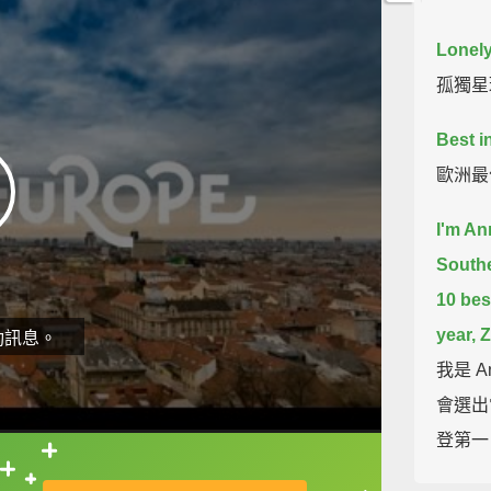
Lonely
孤獨星
Best i
歐洲最
I'm An
South
10 best
year, 
動訊息。
我是 
會選出
登第一
直接查字典喔！