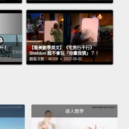
 for the last two years running.
布已發展了很棒的聖誕市集商圈。它其實前兩年就連續
為歐洲最棒的聖誕市集。
t place to start a visit to Zagreb is in the Old Town,
升！
【看美劇學英文】《宅男行不行》
t's where all the most historic buildings in the city
Sheldon 超不會玩『你畫我猜』？！
ere's a square called St. Mark's Square, with a St.
觀看次數：46100 • 2022-06-02
 church in the middle.
Zagreb has an amazing
al scene.
There's a lot of street art in the city.
If you
o look for it, you'll see it everywhere.
It's on the
of buildings;
even in the Old Town, there's street art
e of the most prominent squares and buildings.
達人教學
札格瑞布旅行第一站就是老城，那是這座城市裡最古色
建築物所在區域。那裡有一個名為聖馬克廣場的廣場，