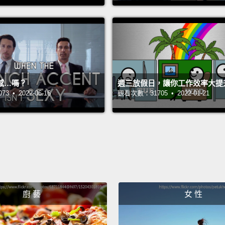
market
札格瑞
被票選
The bes
感…嗎？
週三放假日，讓你工作效率大提
and tha
 • 2022-06-16
觀看次數：31705 • 2022-01-21
are.
Th
Mark's
cultur
start t
sides 
in som
廚 藝
女 性
最棒的
古香的