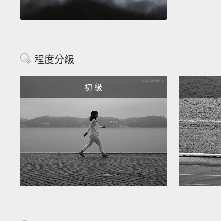
程度分級
初 級