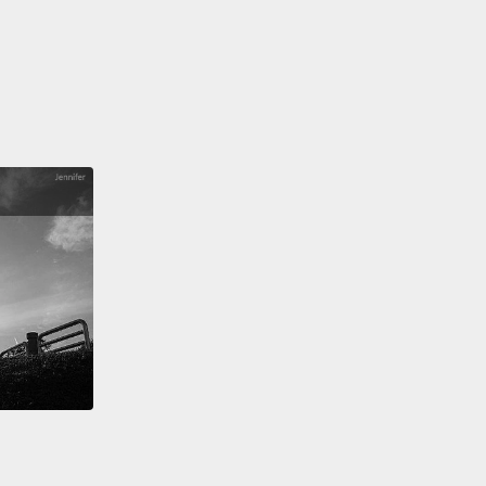
covered gem.
It's really easy to just wander off down
et and find something of your own.
It's a totally
nt side of Croatia to discover.
個適合度過週末的完美勝地；很輕易就能將所有城市、
的景點以及旅遊體驗放進你的旅行計畫中。作為歐洲的
一，它真的是一塊還沒被發覺的寶地。很輕鬆就可以在
步然後有所收穫。它是克羅埃西亞尚待發掘、與眾不同
。