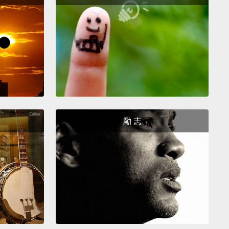
戀博物館。這間博物館是由兩位藝術家所創立的。他們
試收集已變質愛情所遺留下的紀念品。你走進去後，就
到稀鬆平常的日用品。有趣的是其後的故事，從很深沉
到單純很搞笑的物品都有。
 the best foodie experiences is to visit Dolac
.
The great thing is that the fruit-and-veg market is
 the open air in a square
that's got beautiful views of
勵 志
thedral.
吃貨體驗就是逛朵拉茲市場。很棒的是這個蔬果市場是
露天形式的，就在這座有漂亮景觀的教堂區。
great city for nightlife.
There are lots of really, really
bars.
The craft-beer scene is really growing in the
d it's one of the cheapest places in Europe to try