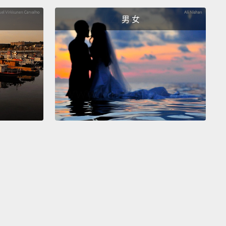
great craft beer that's been made locally.
If you're
男 女
beer drinker, it's got a great new scene growing up
tail bars.
You can get some really incredible,
ve, delicious cocktails made by some world-class
ders.
棒的夜生活城市。有許多真的很棒的酒吧。精釀啤酒正
城市蓬勃發展，它是你可以在歐洲喝到在地製造、真的
精釀啤酒中最便宜的一個地方。如果你不喝啤酒，雞尾
也正在崛起中。你可以喝到一些由世界級酒保調出來極
創意又好喝的雞尾酒。
 perfect weekend-break destination;
it's very easy to
 all the cities, most important sites, and
ences.
For a European capital city, it's a real