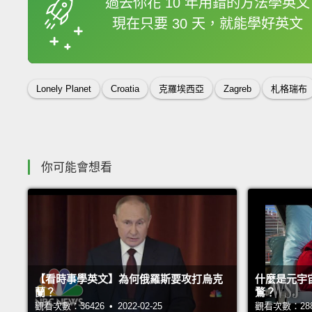
過去你花 10 年用錯的方法學英文
現在只要 30 天，就能學好英文
收錄佳句
Lonely Planet
Croatia
克羅埃西亞
Zagreb
札格瑞布
你可能會想看
【看時事學英文】為何俄羅斯要攻打烏克
什麼是元宇
蘭？
鶩？
觀看次數：36426 • 2022-02-25
觀看次數：28814