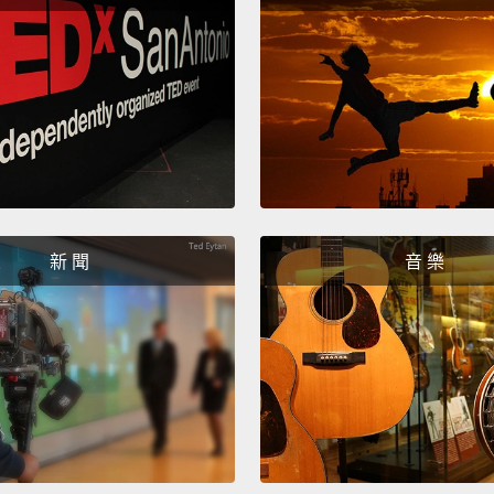
就是失
決定嘗
只會看
的情感
One of
market
out in
新 聞
音 樂
the ca
最棒的
廣場中
It's a 
great 
city,
an