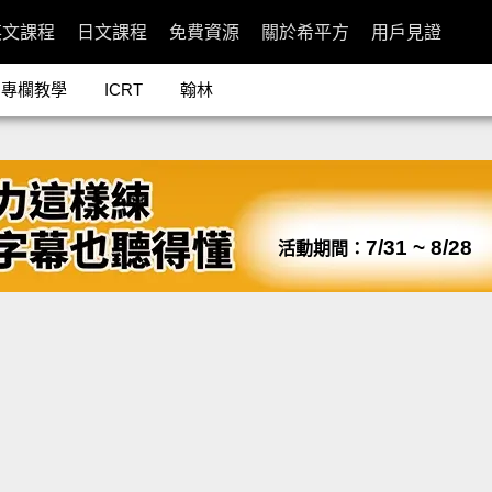
英文課程
日文課程
免費資源
關於希平方
用戶見證
專欄教學
ICRT
翰林
7/31 ~ 8/28
活動期間：