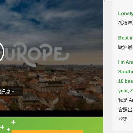
Lonely
孤獨星
Best i
歐洲最
I'm An
South
10 best
year, 
動訊息。
我是 
會選出
登第一
直接查字典喔！