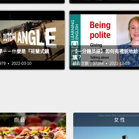
market
札格瑞
被票選
The bes
學－－什麼是『荷蘭式鏡
【一分鐘英語】如何有禮貌地給
and tha
議？
are.
Th
 • 2022-03-10
觀看次數：37264 • 2021-12-03
Mark's
cultur
start t
sides 
in som
廚 藝
女 性
最棒的
古香的