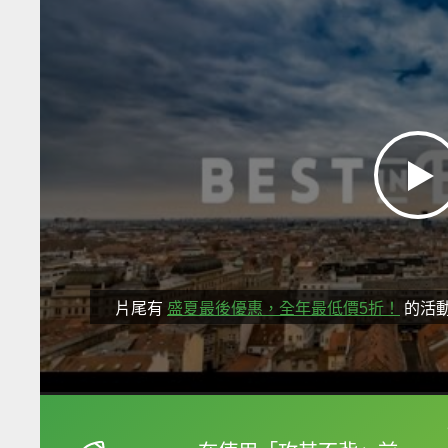
片尾有
盛夏最後優惠，全年最低價5折！
的活
框選或點兩下字幕可以