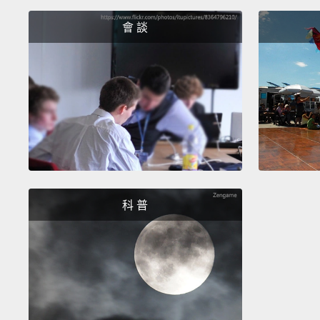
會 談
科 普