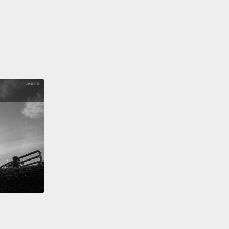
covered gem.
It's really easy to just wander off down
et and find something of your own.
It's a totally
nt side of Croatia to discover.
個適合度過週末的完美勝地；很輕易就能將所有城市、
的景點以及旅遊體驗放進你的旅行計畫中。作為歐洲的
一，它真的是一塊還沒被發覺的寶地。很輕鬆就可以在
步然後有所收穫。它是克羅埃西亞尚待發掘、與眾不同
。