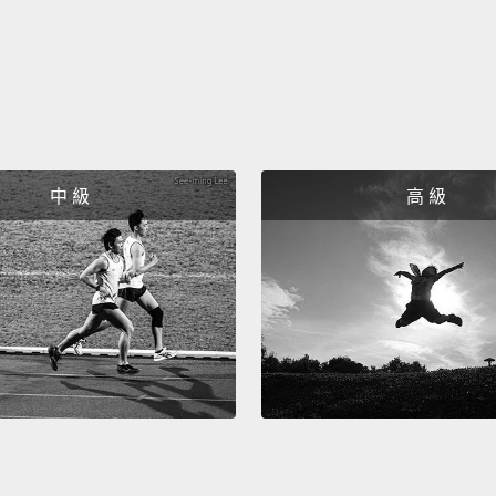
undis
a stre
differe
它是一
最重要
首都之
中 級
高 級
街上漫
的一面