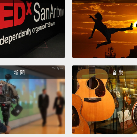
就是失
決定嘗
只會看
的情感
One of
market
out in
新 聞
音 樂
the ca
最棒的
廣場中
It's a 
great 
city,
an