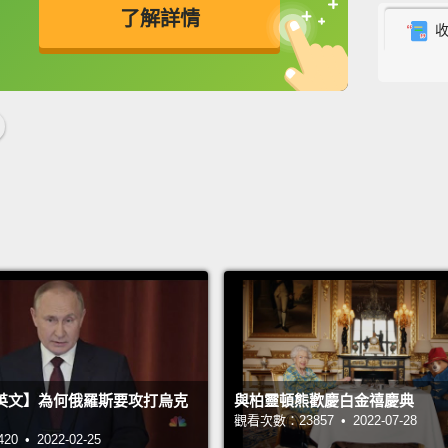
Most p
了解詳情
lot of
floodi
英
中
免費功能
功能升級
offer t
exciti
airpor
gonna b
多數到
的城市
羅埃西
札格瑞
廈開始
英文】為何俄羅斯要攻打烏克
與柏靈頓熊歡慶白金禧慶典
Zagreb
觀看次數：23857 • 2022-07-28
scene.
 • 2022-02-25