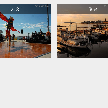
really 
人 文
旅 遊
not a 
of cock
creati
barten
它是很
在這座
很棒的
酒酒吧
好、有
It's a
pack in
experi