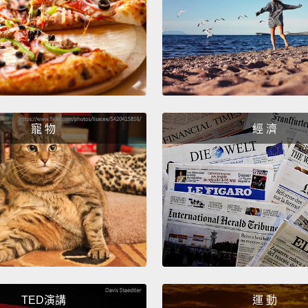
中間矗
有許多
藝術。
及建物
There
intere
寵 物
經 濟
Museum
create
togeth
that h
everyd
it,
from
really 
TED演講
運 動
這裡有