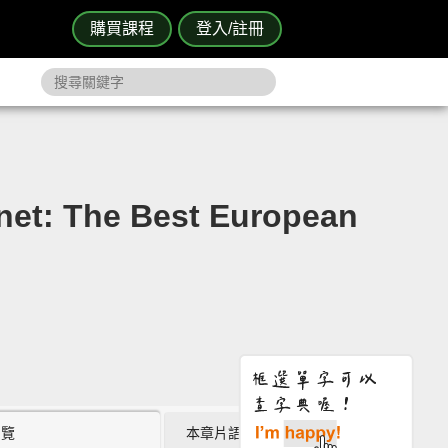
購買課程
登入/註冊
The Best European
瀏覽
本章片語 (1)