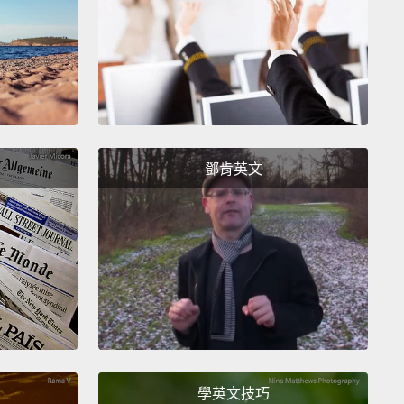
立著一座聖馬克教堂。札格瑞布富含文化氣息。城市中
街頭藝術。如果你開始留意，那你到處都可以發現街頭
它在建築物的側邊；即便在老城，在一些最著名的廣場
中也可見街頭藝術的蹤跡。
's a huge number of museums,
and one of most
sting is one of the newest museums,
which is the
鄧肯英文
 of Broken Relationships.
This museum was
d by two artists.
They decided to try and collect
er mementoes that people had from relationships
ad gone bad.
You walk in, and you just see ordinary,
ay items.
The interesting thing is the story behind
 something quite profound to something that's
just funny.
學英文技巧
大量的博物館，最有趣的一間也是最新的其中一間，那