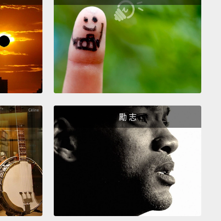
戀博物館。這間博物館是由兩位藝術家所創立的。他們
試收集已變質愛情所遺留下的紀念品。你走進去後，就
到稀鬆平常的日用品。有趣的是其後的故事，從很深沉
到單純很搞笑的物品都有。
 the best foodie experiences is to visit Dolac
.
The great thing is that the fruit-and-veg market is
 the open air in a square
that's got beautiful views of
勵 志
thedral.
吃貨體驗就是逛朵拉茲市場。很棒的是這個蔬果市場是
露天形式的，就在這座有漂亮景觀的教堂區。
great city for nightlife.
There are lots of really, really
bars.
The craft-beer scene is really growing in the
d it's one of the cheapest places in Europe to try