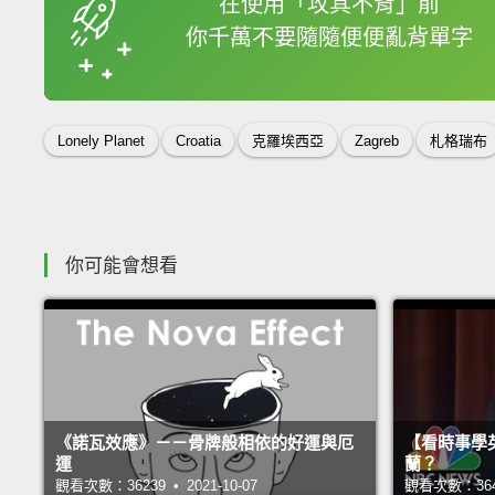
在使用「攻其不背」前
你千萬不要隨隨便便亂背單字
收錄佳句
Lonely Planet
Croatia
克羅埃西亞
Zagreb
札格瑞布
你可能會想看
《諾瓦效應》－－骨牌般相依的好運與厄
【看時事學
運
蘭？
觀看次數：36239 • 2021-10-07
觀看次數：36420