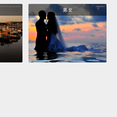
great craft beer that's been made locally.
If you're
男 女
beer drinker, it's got a great new scene growing up
tail bars.
You can get some really incredible,
ve, delicious cocktails made by some world-class
ders.
棒的夜生活城市。有許多真的很棒的酒吧。精釀啤酒正
城市蓬勃發展，它是你可以在歐洲喝到在地製造、真的
精釀啤酒中最便宜的一個地方。如果你不喝啤酒，雞尾
也正在崛起中。你可以喝到一些由世界級酒保調出來極
創意又好喝的雞尾酒。
 perfect weekend-break destination;
it's very easy to
 all the cities, most important sites, and
ences.
For a European capital city, it's a real