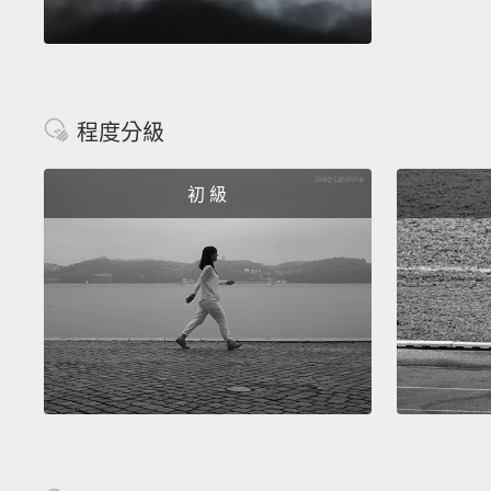
程度分級
初 級