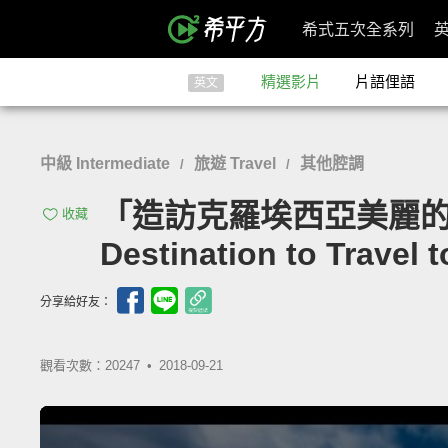
希式五次全系列
精選影片
片語俚語
英文
中級 Intermediate
旅遊 Travel
其他腔調
/
/
「造訪克羅埃西亞美麗的首都：札
收藏
Destination to Travel t
分享給好友：
觀看次數：20247 •
2018-09-21