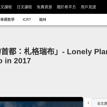
英文課程
日文課程
免費資源
關於希平方
用戶見證
專欄教學
ICRT
翰林
格瑞布」- Lonely Planet: 
o in 2017
全文