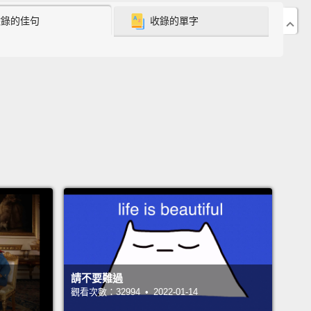
eople who visit Croatia go to the coast.
There's a
收錄的佳句
收錄的單字
 amazing cities, beaches, islands that everyone's
ng to at the moment,
but Croatia's got a lot more to
han just the coast.
There's been a lot of really
ng stuff going on in Zagreb in the past year.
A new
t terminal was opened,
and that means there's
e a lot more flights to the city available.
克羅埃西亞旅遊的人都會去沿海地區。那裡有許多很棒
、沙灘、島嶼，旅客們目前都大量湧入這些地區，但克
亞除了沿海地區以外，還有更多值得一訪的景點。去年
布發生了許多真的讓人很興奮的事情。一座新的機場航
啟用，那意味著會有更多班機能抵達這座城市。
請不要難過
 has developed an amazing Christmas-market
觀看次數：32994 • 2022-01-14
It's actually been voted Europe's best Christmas