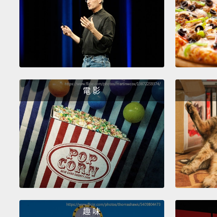
電 影
趣 味