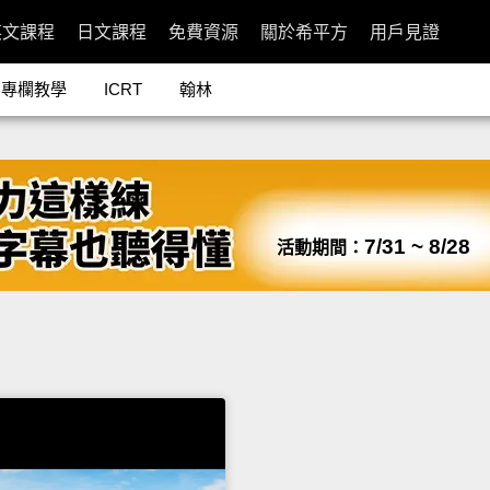
英文課程
日文課程
免費資源
關於希平方
用戶見證
專欄教學
ICRT
翰林
7/31 ~ 8/28
活動期間：