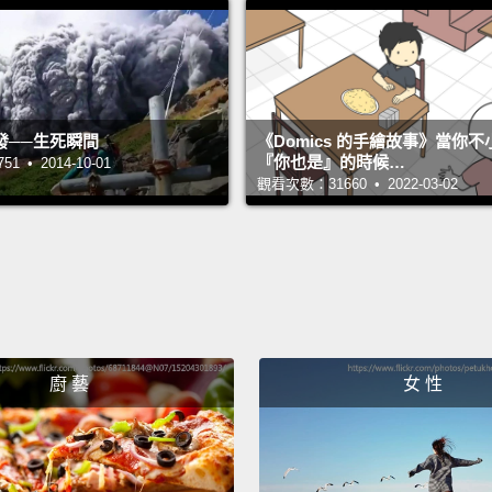
願、買
The fo
specifi
built 
發──生死瞬間
《Domics 的手繪故事》當你
『你也是』的時候…
 • 2014-10-01
time i
觀看次數：31660 • 2022-03-02
specie
明治神
由日本
超過上
The Me
廚 藝
女 性
unity 
every 
明治神