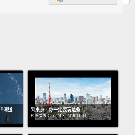
ine's entrance gates, called "torii," are the largest
an.
It's a good thing they're so big
because a million
 come through these torii on New Year's Day alone.
ou enter or exit through a torii, remember to bow
w respect.
It's a good idea to research all the
tte you should follow when visiting Shinto shrines.
 the shrine, you can make a wish, buy charms for
uck or health,
and enjoy the tranquility and
ful scenery.
宮的入口大門，又名「鳥居」，是全日本最大的。幸好
『清道
到東京，你一定要玩這些！
麼大，因為光在新年那天就有一百萬人走過這些鳥居。
觀看次數：37228 • 2016-11-04
入或走出鳥居時，記得要鞠躬示敬。拜訪神社時先查好
應該要遵守的禮節是個好主意。在神社內，你可以許