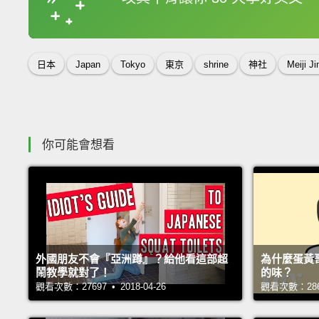
收錄佳句
日本
Japan
Tokyo
東京
shrine
神社
Meiji J
你可能會想看
外國朋友不會『亞洲蹲』？給他看這部超
為什麼蛋黃
鬧教學就對了！
的味？
觀看次數：27697 • 2018-04-26
觀看次數：28644