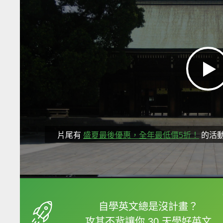
片尾有
盛夏最後優惠，全年最低價5折！
的活
框選或點兩下字幕可以
自學英文總是沒計畫？
攻其不背讓你 30 天學好英文