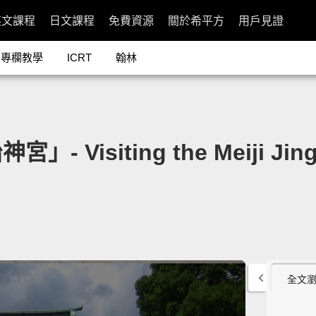
英文課程
日文課程
免費資源
關於希平方
用戶見證
專欄教學
ICRT
翰林
siting the Meiji Jingu |
全文