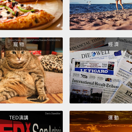
這絕對
寵 物
經 濟
TED演講
運 動