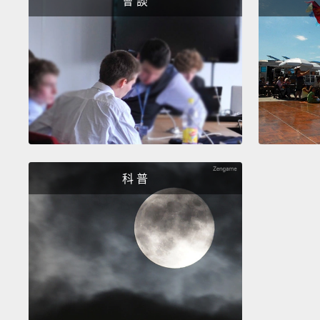
會 談
科 普