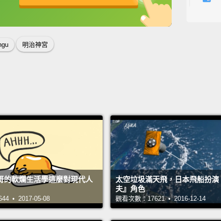
英
中
免費功能
功能升級
The shr
in Jap
ingu
明治神宮
people
When y
to sho
etique
Inside
good l
beauti
明治神
哥的軟爛生活學這麼對現代人
太空垃圾滿天飛，日本飛船扮演
它們這
夫』角色
當你進
 • 2017-05-08
觀看次數：17621 • 2016-12-14
所有你