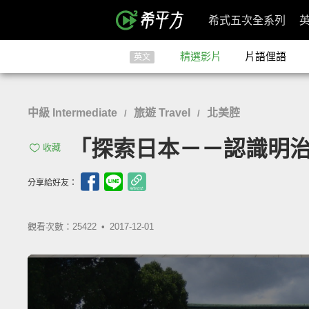
希式五次全系列
精選影片
片語俚語
英文
中級 Intermediate
旅遊 Travel
北美腔
/
/
「探索日本－－認識明治神宮」- Vi
收藏
分享給好友：
觀看次數：25422 •
2017-12-01