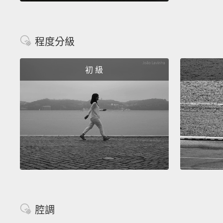
程度分級
初 級
腔調