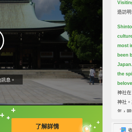
Visitin
造訪明
Shinto
culture
most i
been bu
Japan
the spi
動訊息。
belove
神社在
神社。
年，明
直接查字典喔！
在多久
了解詳情
治天皇