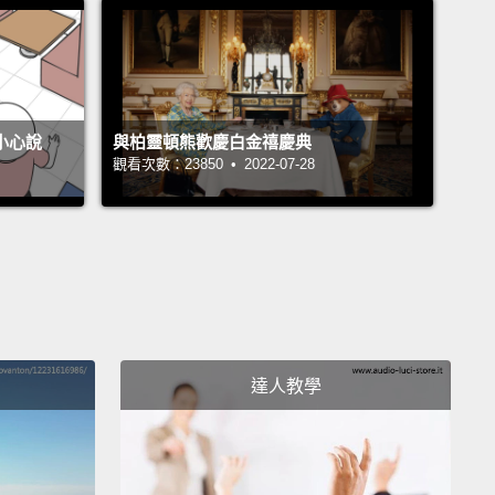
幸運或健康御守，還有享受寧靜祥和及風景之美。
rest on the grounds of the Meiji Shrine was planted
cally for this shrine.
The shrine buildings are all
of Japanese cypress wood.
You'll also want to spend
不小心說
與柏靈頓熊歡慶白金禧慶典
觀看次數：23850 • 2022-07-28
n the gardens.
In the summer, over a hundred
s of iris bloom.
宮院子裡的森林是特別為這神社種下的。神社建物全是
柏木打造。你也會想在花園裡度過時光。夏天時，會有
百種的鳶尾花盛開。
iji shrine is a place of beauty and peace, as well as
達人教學
for Tokyo and all of Japan.
It's definitely something
visitor to Tokyo should experience.
宮是個優美又祥和的地方，也是東京和全日本的融合。