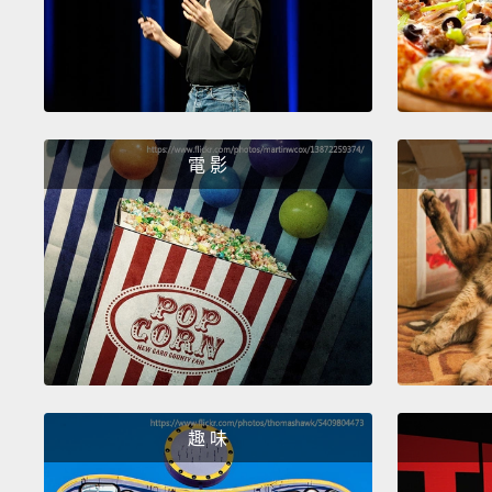
電 影
趣 味