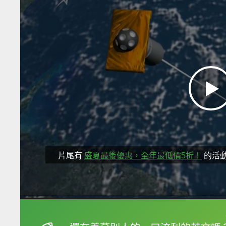
片尾有
盛夏最後優惠，全年最低價5折！
的活
框選或點兩下字幕可以