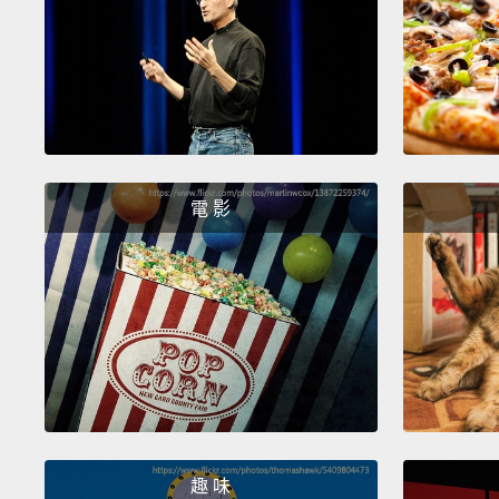
電 影
趣 味