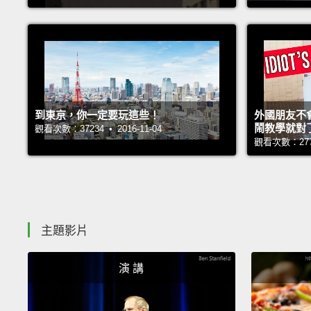
到東京，你一定要玩這些！
外國朋友不
鬧教學就對
觀看次數：37234 • 2016-11-04
觀看次數：27710
主題影片
演 講