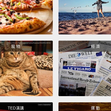
使用一
寵 物
經 濟
TED演講
運 動