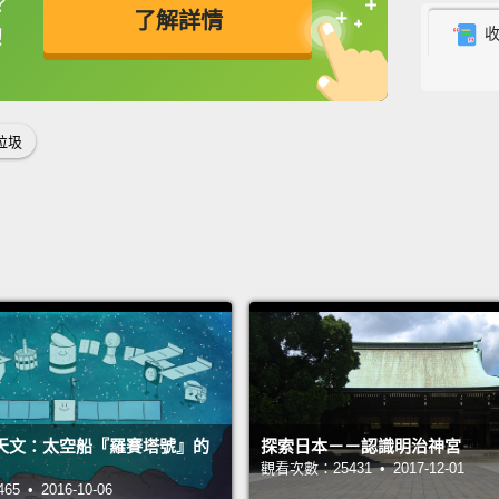
？
了解詳情
！
magneti
releas
英
中
免費功能
功能升級
should
to Ear
垃圾
zip ar
hour,
a
Plus, 
smalle
這次升
座足球
應該要
氣中燒
天文：太空船『羅賽塔號』的
探索日本－－認識明治神宮
繞行地
觀看次數：25431 • 2017-12-01
 • 2016-10-06
外，垃