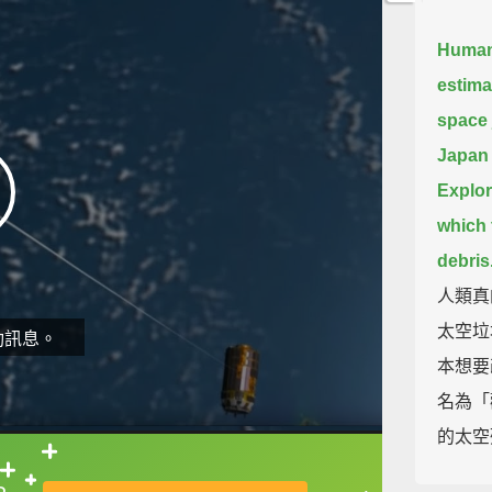
Humans
estima
space 
Japan 
Explor
which 
debris
人類真
太空垃
動訊息。
本想要
名為「
的太空
直接查字典喔！
The la