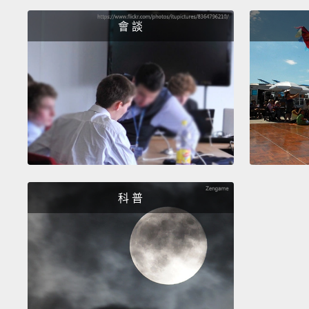
會 談
科 普