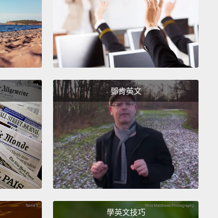
張巨網來捕獲碎片，並在大氣中將之燃燒殆盡。
鄧肯英文
學英文技巧