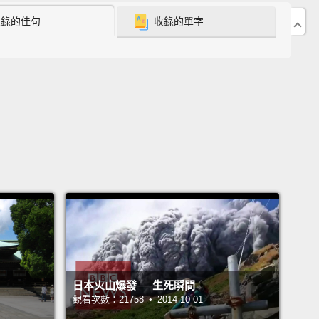
收錄的佳句
收錄的單字
c tether about six football fields in length will be
ed from the ship;
then the energy the tether creates
 slow space junk enough
that it'll naturally fall back
th and burn up in the atmosphere.
Space junk can
ound Earth at speeds as high as 17,500 miles per
nd that's risky for the stuff in orbit we still use.
junk can create more junk by breaking up into
r pieces.
空只是個測試，但它的運作方式應該是這樣：一條約六
場長的帶磁力繫繩會從船上釋放；接著繫繩產生的能量
使太空垃圾降到夠慢的速度，讓它自然墜回地球並在大
毀。太空垃圾可以以高達一萬七千五百英里的時速快速
日本火山爆發──生死瞬間
球，而那對我們仍在軌道上使用的物品是個威脅。此
觀看次數：21758 • 2014-10-01
圾可以碎成更小塊而製造出更多垃圾。