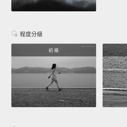
程度分級
初 級