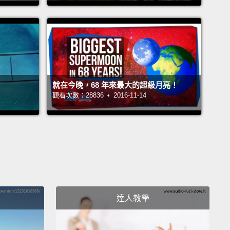
t, in August 2011, the crew aboard the International
Station almost had to evacuate
because a small
f debris shot by the station with very little warning.
ng after, the National Research Council said space
就在今晚，68 年來最大的超級月亮！
 reached a tipping point.
觀看次數：28836 • 2016-11-14
，2011 年 8 月，國際太空站上的人員們差點就必須撤
為有一小塊碎片幾乎無預警地從太空站旁快速掠過。不
國際研究委員會表示太空殘骸已達到臨界點。
ropean Space Agency is planning for a similar
n for 2023,
but that will use a giant net to capture
達人教學
 and burn it up in the atmosphere.
空總署計劃在 2023 年執行一項類似計劃，不過那將會