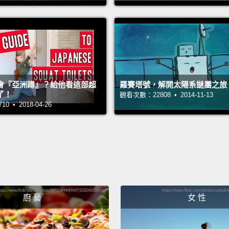
In fac
Space 
piece o
Not lo
會『亞洲蹲』？給他看這部超
羅賽塔號，解開太陽系謎團之旅
debris
了！
觀看次數：22808 • 2014-11-13
 • 2018-04-26
事實上
離，因
久後，
The Eu
missio
廚 藝
女 性
debris
歐洲太