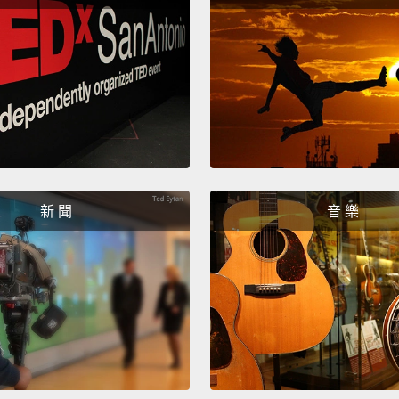
新 聞
音 樂