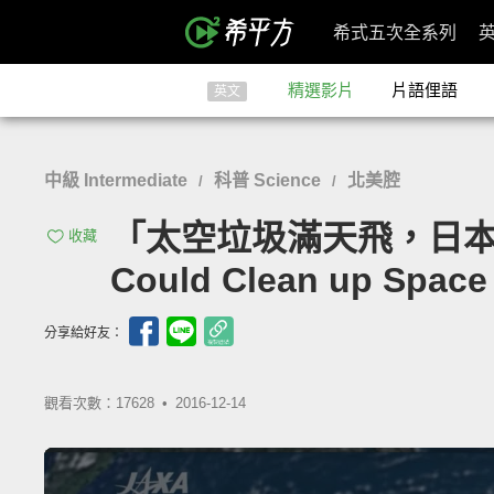
希式五次全系列
精選影片
片語俚語
英文
中級 Intermediate
科普 Science
北美腔
/
/
「太空垃圾滿天飛，日本飛船扮
收藏
Could Clean up Space
分享給好友：
觀看次數：17628 •
2016-12-14