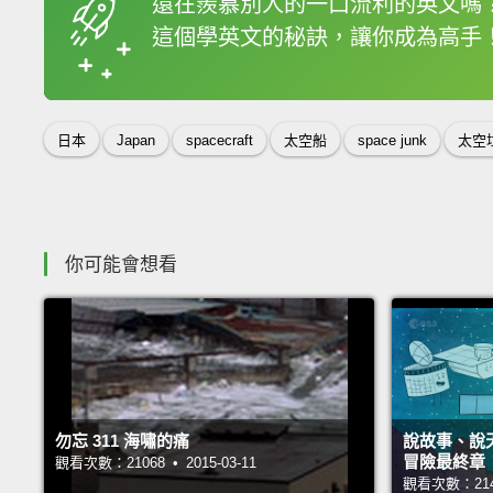
還在羨慕別人的一口流利的英文嗎
這個學英文的秘訣，讓你成為高手
收錄佳句
日本
Japan
spacecraft
太空船
space junk
太空
你可能會想看
勿忘 311 海嘯的痛
說故事、說
冒險最終章
觀看次數：21068 • 2015-03-11
觀看次數：21465