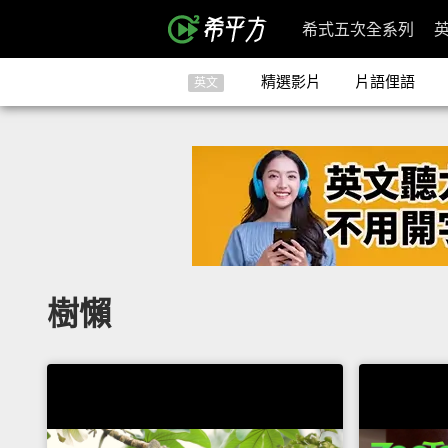
希式五次全系列
精選影片
片語俚語
英文
樹懶