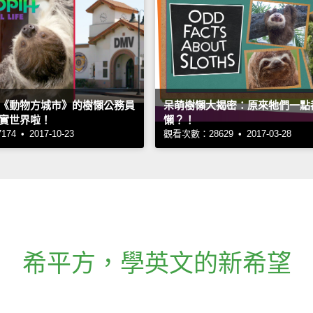
《動物方城市》的樹懶公務員
呆萌樹懶大揭密：原來牠們一點
實世界啦！
懶？！
4 • 2017-10-23
觀看次數：28629 • 2017-03-28
希平方
，
學英文的新希望