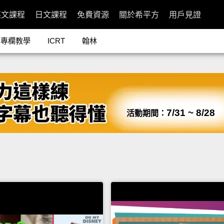
英文課程
日文課程
免費資源
關於希平方
用戶見證
專欄教學
ICRT
翰林
7/31 ~ 8/28
活動期間：