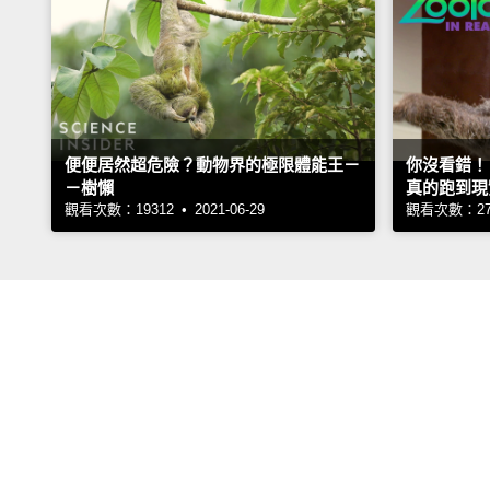
便便居然超危險？動物界的極限體能王－
你沒看錯！
－樹懶
真的跑到現
觀看次數：19312 • 2021-06-29
觀看次數：2717