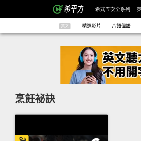
希式五次全系列
精選影片
片語俚語
英文
烹飪祕訣