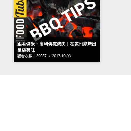
跟著傑米‧奧利佛瘋烤肉！在家也能烤出
星級美味
觀看次數：39037 • 2017-10-03