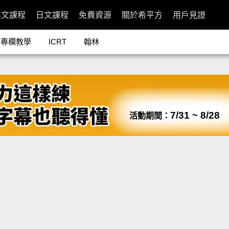
英文課程
日文課程
免費資源
關於希平方
用戶見證
專欄教學
ICRT
翰林
7/31 ~ 8/28
活動期間：