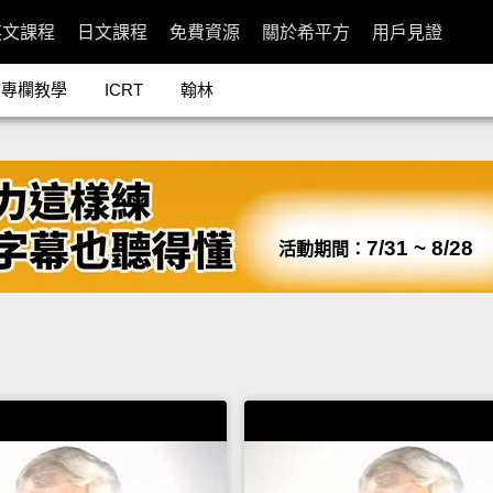
英文課程
日文課程
免費資源
關於希平方
用戶見證
專欄教學
ICRT
翰林
7/31 ~ 8/28
活動期間：