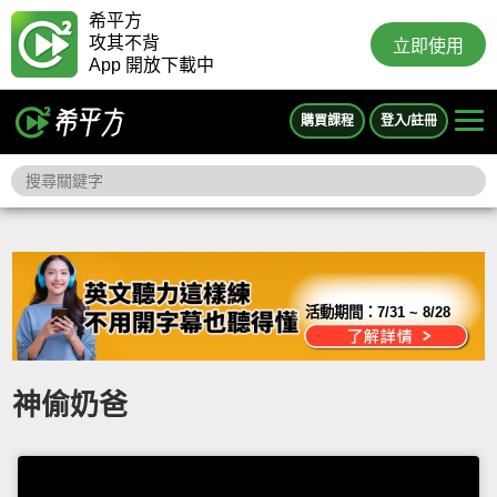
希平方
攻其不背
立即使用
App 開放下載中
購買課程
登入/註冊
活動期間：
7/31 ~ 8/28
神偷奶爸