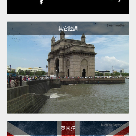
其它腔調
英國腔