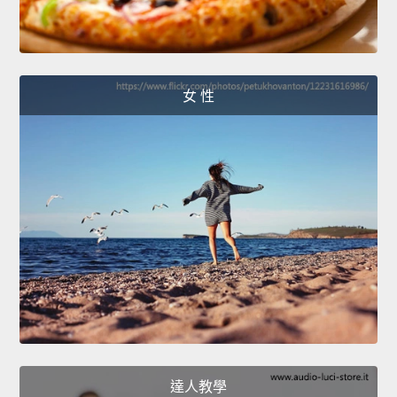
女 性
達人教學