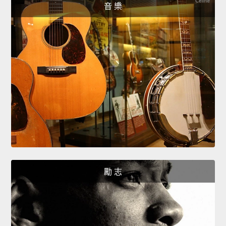
音 樂
勵 志