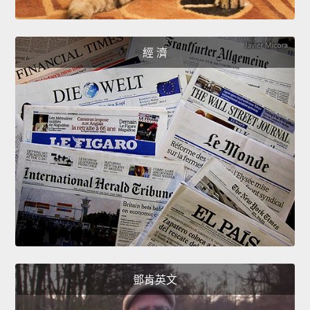
經 濟
鄧肯英文