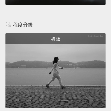
程度分級
初 級