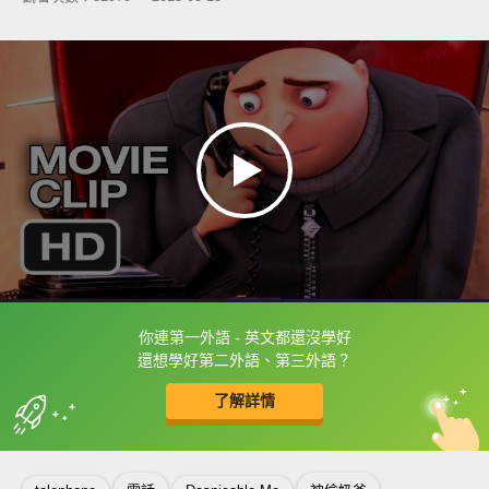
你連第一外語 - 英文都還沒學好
框選或點兩下字幕可以直接查字典喔！
還想學好第二外語、第三外語？
了解詳情
英
中
收錄佳句
功能升級