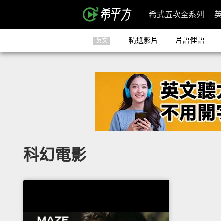
希式五次全系列
精選影片
片語俚語
英文
科幻電影