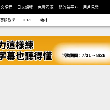
英文課程
日文課程
免費資源
關於希平方
用戶見證
專欄教學
ICRT
翰林
7/31 ~ 8/28
活動期間：