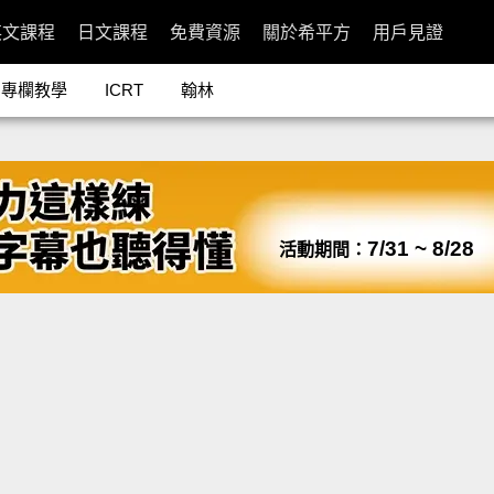
英文課程
日文課程
免費資源
關於希平方
用戶見證
專欄教學
ICRT
翰林
7/31 ~ 8/28
活動期間：