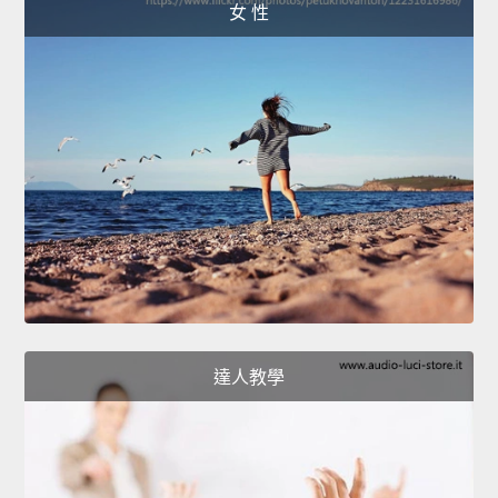
女 性
達人教學