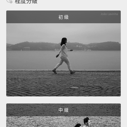
程度分級
初 級
中 級