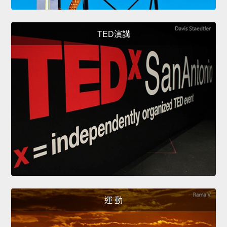
TED演講
運 動