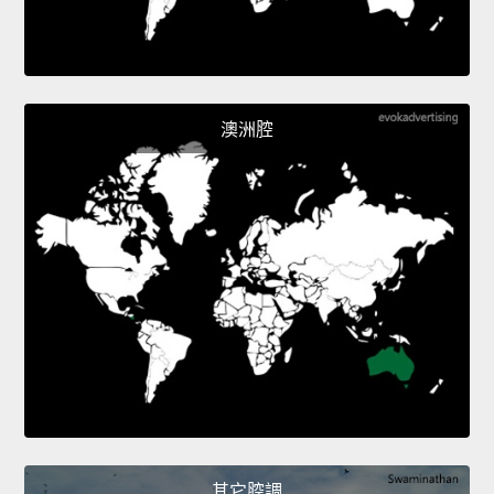
澳洲腔
其它腔調