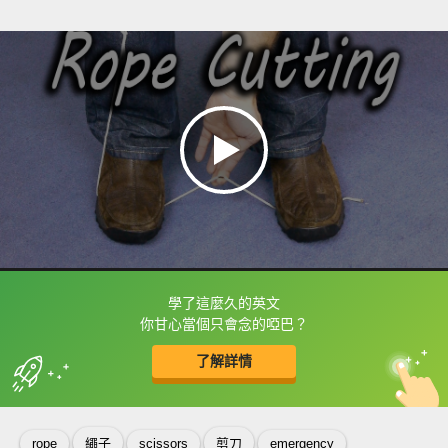
學了這麼久的英文
框選或點兩下字幕可以直接查字典喔！
你甘心當個只會念的啞巴？
了解詳情
英
中
收錄佳句
功能升級
rope
繩子
scissors
剪刀
emergency