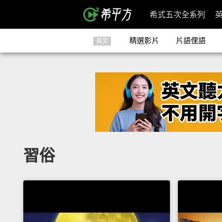
希式五次全系列
精選影片
片語俚語
英文
習俗