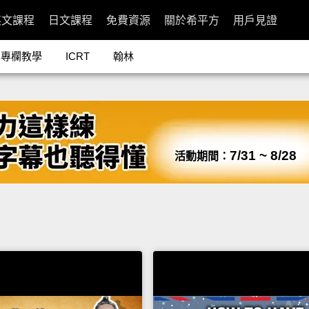
英文課程
日文課程
免費資源
關於希平方
用戶見證
專欄教學
ICRT
翰林
7/31 ~ 8/28
活動期間：