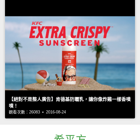
【絕對不是整人廣告】肯德基防曬乳，讓你像炸雞一樣香噴
噴！
觀看次數：26083 • 2016-08-24
希平方