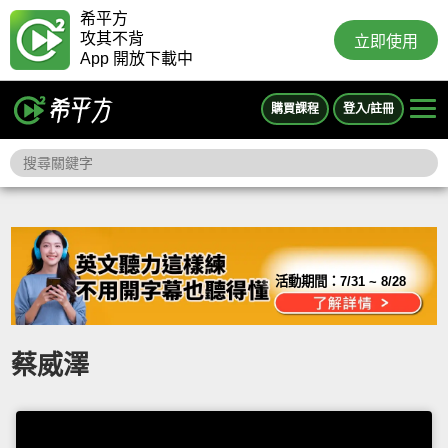
希平方
攻其不背
立即使用
App 開放下載中
購買課程
登入/註冊
活動期間：
7/31 ~ 8/28
蔡威澤