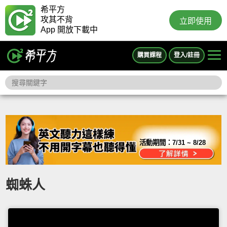
希平方
攻其不背
立即使用
App 開放下載中
購買課程
登入/註冊
活動期間：
7/31 ~ 8/28
蜘蛛人