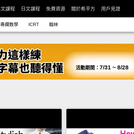
英文課程
日文課程
免費資源
關於希平方
用戶見證
專欄教學
ICRT
翰林
7/31 ~ 8/28
活動期間：