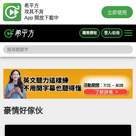
希平方
攻其不背
立即使用
App 開放下載中
購買課程
登入/註冊
活動期間：
7/31 ~ 8/28
豪情好傢伙