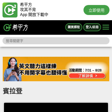
希平方
攻其不背
立即使用
App 開放下載中
購買課程
登入/註冊
活動期間：
7/31 ~ 8/28
賓拉登