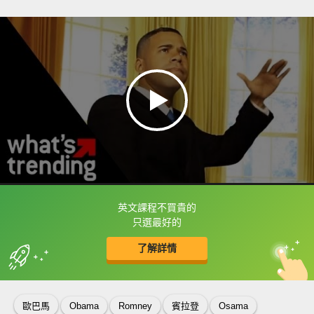
英文課程不買貴的
框選或點兩下字幕可以直接查字典喔！
只選最好的
了解詳情
英
中
收錄佳句
功能升級
歐巴馬
Obama
Romney
賓拉登
Osama