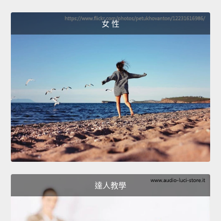
女 性
達人教學