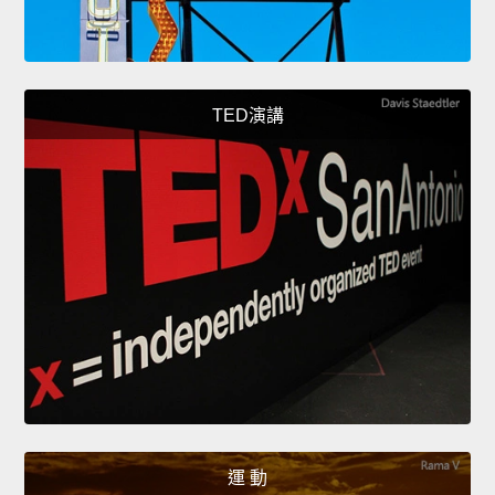
TED演講
運 動