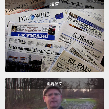
經 濟
鄧肯英文