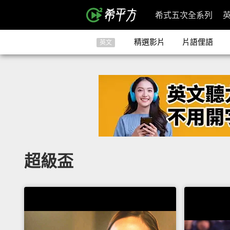
希式五次全系列
精選影片
片語俚語
英文
超級盃