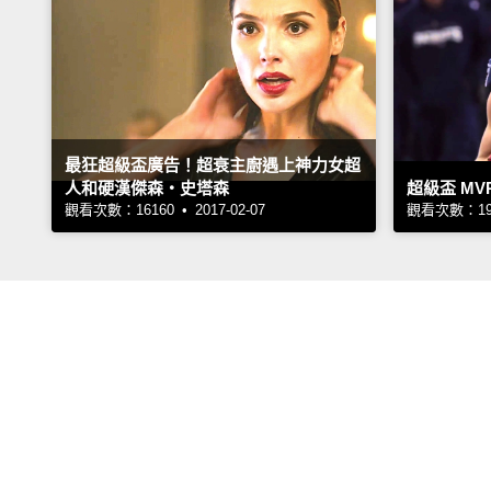
最狂超級盃廣告！超衰主廚遇上神力女超
人和硬漢傑森‧史塔森
超級盃 MV
觀看次數：16160 • 2017-02-07
觀看次數：1994