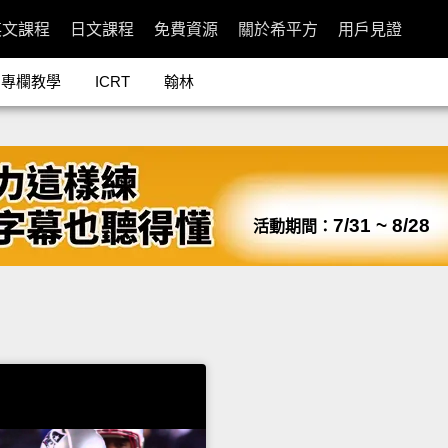
英文課程
日文課程
免費資源
關於希平方
用戶見證
專欄教學
ICRT
翰林
7/31 ~ 8/28
活動期間：