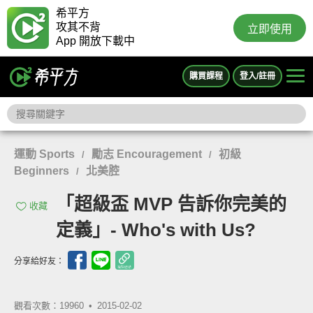
希平方
攻其不背
立即使用
App 開放下載中
購買課程
登入/註冊
運動 Sports
勵志 Encouragement
初級
/
/
Beginners
北美腔
/
「超級盃 MVP 告訴你完美的
收藏
定義」- Who's with Us?
分享給好友：
觀看次數：19960 •
2015-02-02