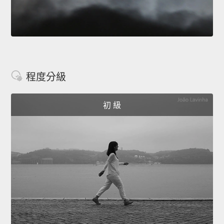
程度分級
初 級