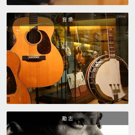
音 樂
勵 志