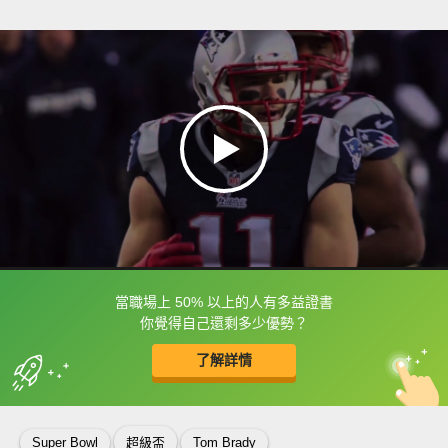
當職場上 50% 以上的人有多益證書
框選或點兩下字幕可以直接查字典喔！
你覺得自己還剩多少優勢？
了解詳情
英
中
收錄佳句
功能升級
Super Bowl
超級盃
Tom Brady