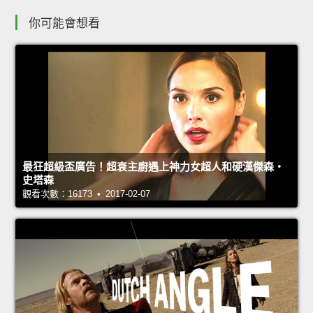
你可能會想看
最狂超級盃廣告！超衰主廚遇上神力女超人和硬漢傑森‧
史塔森
觀看次數：16173 • 2017-02-07