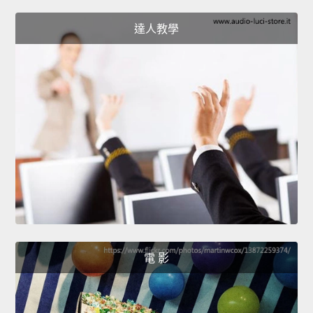
達人教學
電 影