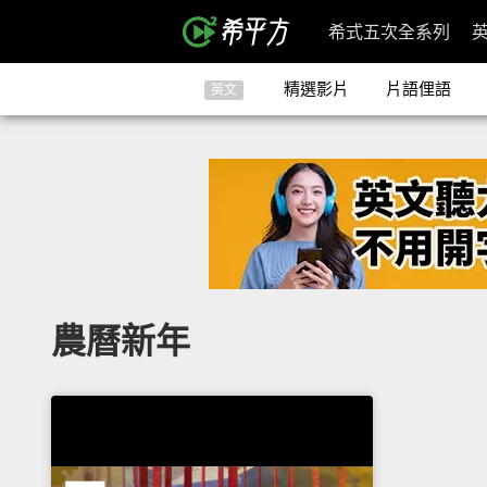
希式五次全系列
精選影片
片語俚語
英文
農曆新年