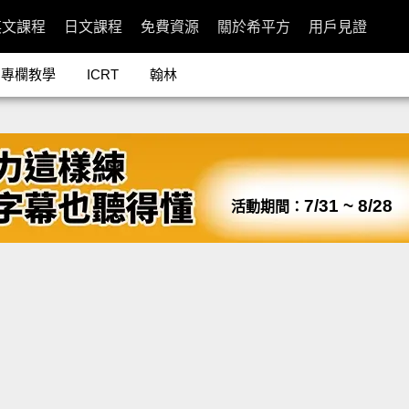
英文課程
日文課程
免費資源
關於希平方
用戶見證
專欄教學
ICRT
翰林
7/31 ~ 8/28
活動期間：