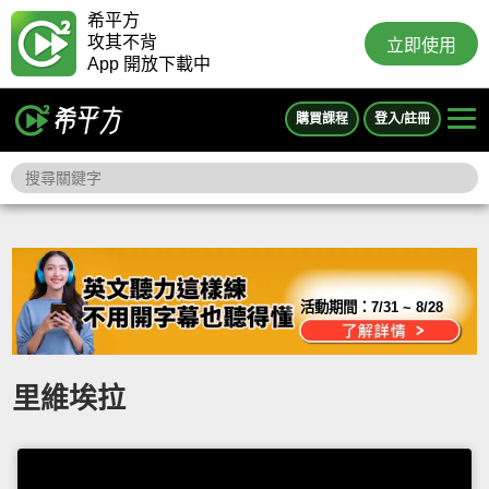
希平方
攻其不背
立即使用
App 開放下載中
購買課程
登入/註冊
活動期間：
7/31 ~ 8/28
里維埃拉