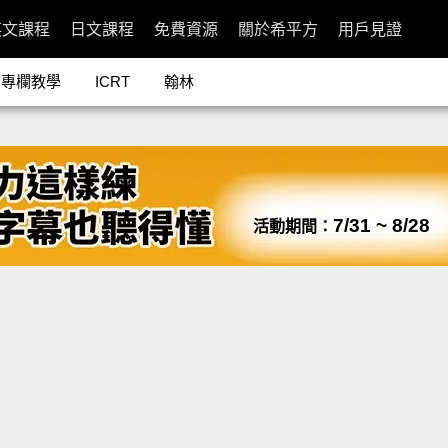
英文課程
日文課程
免費資源
關於希平方
用戶見證
專欄教學
ICRT
翰林
7/31 ~ 8/28
活動期間：