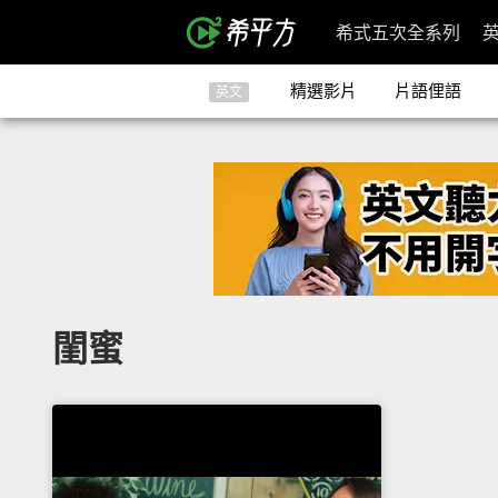
希式五次全系列
精選影片
片語俚語
英文
閨蜜