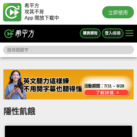
希平方
攻其不背
立即使用
App 開放下載中
購買課程
登入/註冊
活動期間：
7/31 ~ 8/28
隱性飢餓