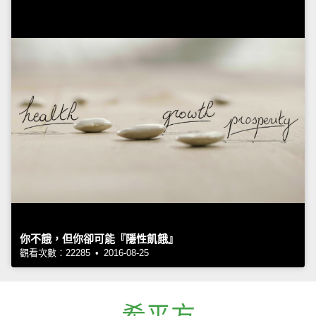
你不餓，但你卻可能『隱性飢餓』
觀看次數：22285 • 2016-08-25
希平方