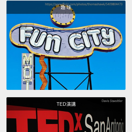
趣 味
TED演講