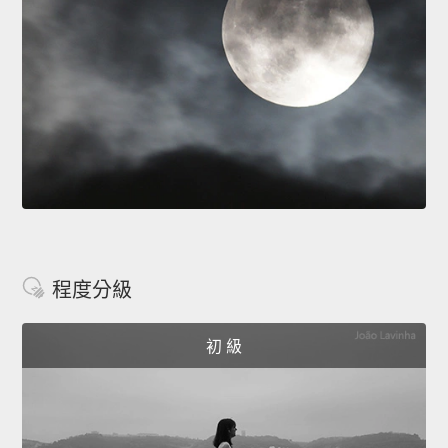
程度分級
初 級