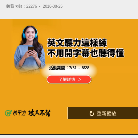
觀看次數：22276 •
2016-08-25
活動期間：
7/31 ~ 8/28
分享這部影片
現在的工作不一定需要英文
但需要英文時，你準備好了嗎？
重新播放
了解詳情
英
中
收錄佳句
功能升級