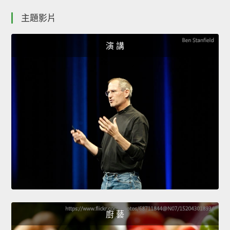
主題影片
演 講
廚 藝