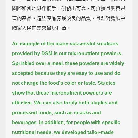
國際和當地夥伴攜手，研發出可靠、可負擔且營養豐
富的產品。這些產品有最優良的品質，且針對發展中
國家人民的需求量身打造。
An example of the many successful solutions
provided by DSM is our micronutrient powders.
Sprinkled over a meal, these powders are widely
accepted
because they are easy to use and do
not change the food's color or taste.
Studies
show that these micronutrient powders are
effective.
We can also fortify both staples and
processed foods, such as snacks and
beverages.
In addition, for people with specific
nutritional needs, we developed tailor-made