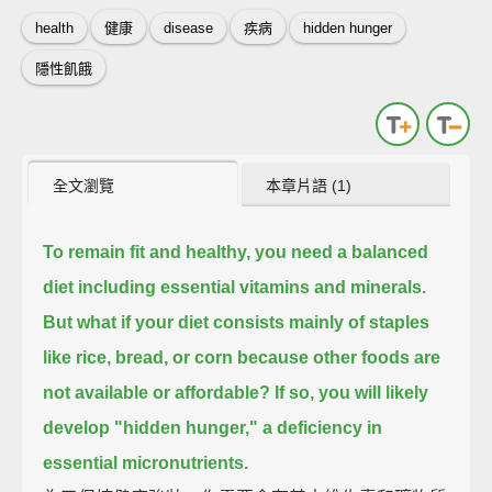
health
健康
disease
疾病
hidden hunger
隱性飢餓
全文瀏覽
本章片語 (1)
To remain fit and healthy, you need a balanced
diet including essential vitamins and minerals.
But what if your diet consists mainly of staples
like rice, bread, or corn
because other foods are
not available or affordable?
If so, you will likely
develop "hidden hunger,"
a deficiency in
essential micronutrients.