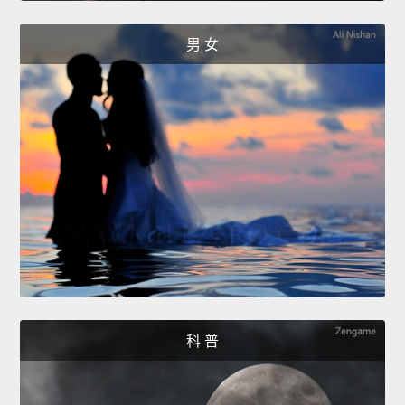
男 女
科 普