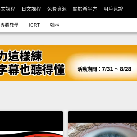
英文課程
日文課程
免費資源
關於希平方
用戶見證
專欄教學
ICRT
翰林
7/31 ~ 8/28
活動期間：