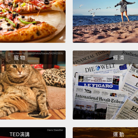
colors
improv
我們再
聽過這
居家裝
Hue is
寵 物
經 濟
color.
whethe
Value 
from b
differ
pastel
「色相
TED演講
運 動
「飽和