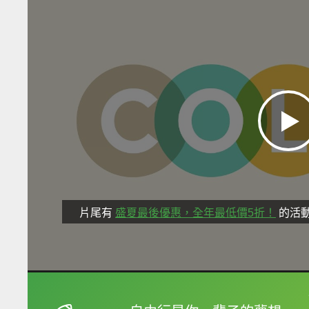
片尾有
盛夏最後優惠，全年最低價5折！
的活
框選或點兩下字幕可以