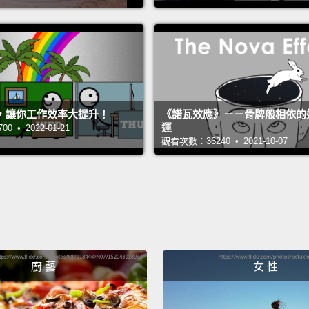
we get
yellow
wheel.
讓我們
課程。
，讓你工作效率大提升！
《諾瓦效應》－－骨牌般相依的
色彩理
運
 • 2022-01-21
觀看次數：36240 • 2021-10-07
成綠色
會得到
顏色全
看出為
Now, le
廚 藝
女 性
value.
but th