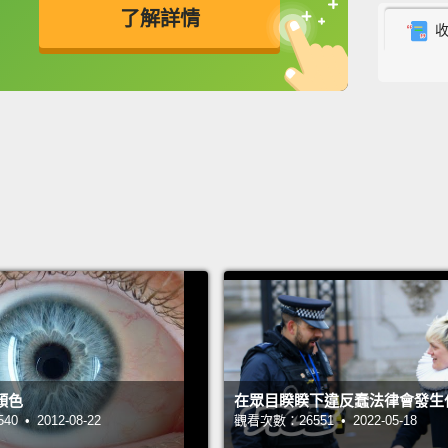
了解詳情
it's c
perfect
英
中
免費功能
功能升級
lookin
幾世紀
以從中
選擇某
點對顏
Let's 
refres
primar
alread
顏色
在眾目睽睽下違反蠢法律會發生
yellow
 • 2012-08-22
觀看次數：26551 • 2022-05-18
blue a