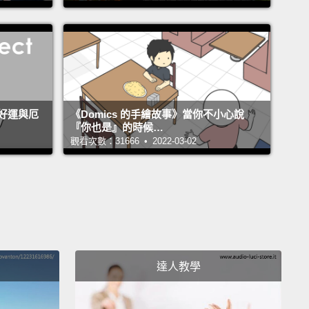
 even more in-between shades,
like red-orange and
-green.
All together, they form what's called a color
You can probably see where it gets its name.
從頭開始－－從基礎的基礎開始－－來一點基本的進修
還記得在學校學到的三原色和三間色嗎？那你就已經對
好運與厄
《Domics 的手繪故事》當你不小心說
論有一些認識了。紅色加黃色變成橘色、黃色加藍色變
『你也是』的時候…
觀看次數：31666 • 2022-03-02
、藍色加紅色變成紫色。如果我們把這些色彩混合，就
更多顏色之間的色彩變化，像是紅橙色和黃綠色。這些
部組合起來之後，就會形成叫做色環的東西。你應該能
什麼它叫這個名字。
t's take it one step further with hue, saturation, and
達人教學
These are terms you might never see in daily life,
ey're the key to understanding more nuanced