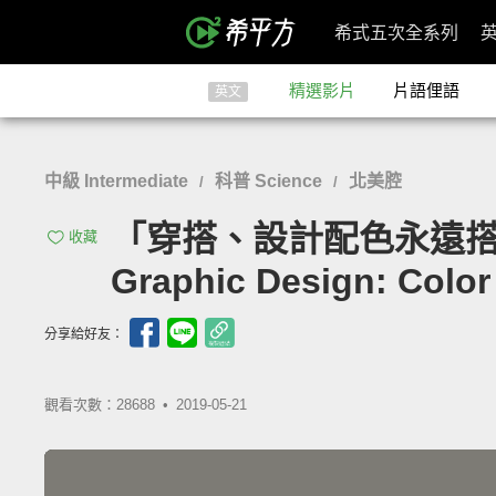
希式五次全系列
精選影片
片語俚語
英文
中級 Intermediate
科普 Science
北美腔
/
/
「穿搭、設計配色永遠搭不
收藏
Graphic Design: Color
分享給好友：
觀看次數：28688 •
2019-05-21