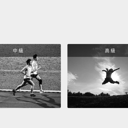
近似色
橘色，
你獨有
靈感的
Comple
中 級
高 級
wheel.
and gr
are too
darker
互補色
典的紅
暗色或
A spli