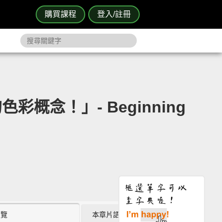
購買課程
登入/註冊
念！」- Beginning
瀏覽
本章片語 (2)