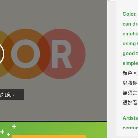
Color.
can dr
emotio
using 
good t
simple
顏色。
以將你
無須言
動訊息。
很好看
Artist
centur
直接查字典喔！
you fe