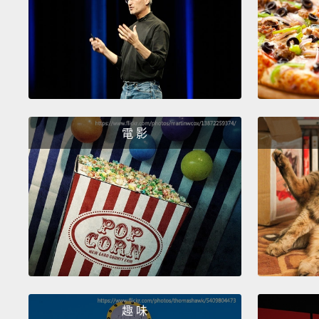
電 影
趣 味