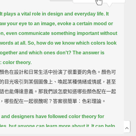
It plays a vital role in design and everyday life.
It
aw your eye to an image,
evoke a certain mood or
n,
even communicate something important without
words at all.
So, how do we know which colors look
ogether
and which ones don't?
The answer is
:
color theory.
顏色在設計和日常生活中扮演了很重要的角色。顏色可
的目光吸引到某個圖像上、喚起某種情緒或情感，甚至
語也能傳達意義。那我們該怎麼知道哪些顏色配在一起
，哪些配在一起很醜呢？答案很簡單：色彩理論。
s and designers have followed color theory for
ies,
but anyone can learn more about it.
It can help
el confident in many different situations,
whether