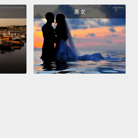
o create variations.
The best thing about
男 女
romatic color schemes is that they're guaranteed
ch.
的調和配色就是單色配色，因為這種配色方式只用了單
或色相。選一個色環上的顏色，並用你對飽和度和明度
創造不同的顏色變化。單色配色最棒的地方就是顏色一
來好看。
logous scheme uses colors that are next to each
on the wheel,
like reds and oranges or cooler
, like blues and greens.
Don't be afraid to play with
lette and create your own unique interpretation.
 what these formulas really are:
merely starting
 to help guide and inspire you.