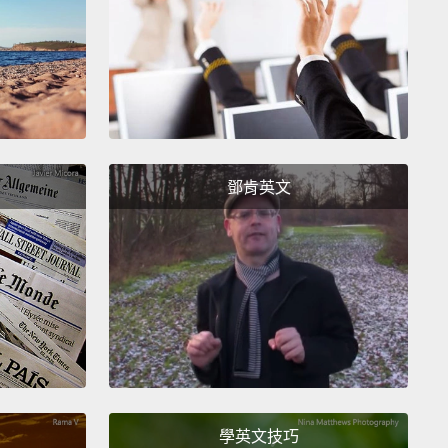
,
like all those little paint chips at the home
ement store.
進一步看色相、飽和度和明度。你可能在日常生活中沒
些詞，但它們卻是了解更細緻顏色的關鍵，就像那些在
飾店的色卡一樣。
 the easiest one.
It's basically just another word for
鄧肯英文
Saturation refers to intensity.
In other words,
r the color appears more subtle or more vibrant.
has to do with how dark or light the color is,
ranging
lack to white.
As you can see, this gives us many
ent shades,
from a deep reddish brown
to light
 pink.
」是最簡單的。基本上就是「顏色」的另一個名稱。
學英文技巧
度」指的是色彩濃淡的程度。換句話說，就是色彩較黯