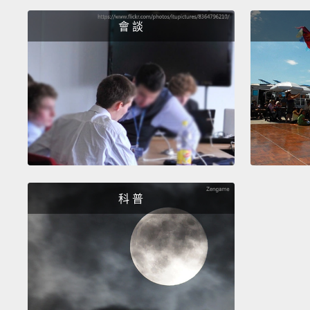
會 談
科 普