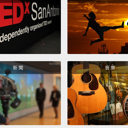
淡或較
色。你
紅色。
So, ho
lookin
formul
can he
新 聞
音 樂
那我們
色呢？
場，而
The ea
becaus
a colo