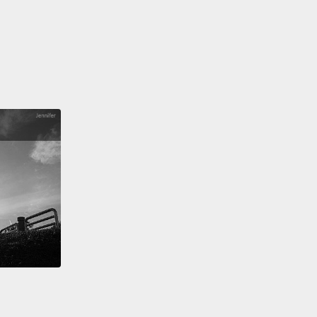
配色法運用了色環上相鄰的顏色相互搭配，像是紅色和
或是冷色系的藍色和綠色。放膽去玩色彩組合，創造出
的詮釋。這就是這些配色法的重點所在：引導並激發你
起始點。
mentary colors are opposite each other on the
For instance, blue and orange,
or the classic red
een.
To avoid complementary colors schemes that
 simplistic,
add some variety by introducing lighter,
, or desaturated tones.
就是色環上位置相反的顏色。例如，藍色和橘色，或經
配綠。為了避免互補配色法太過單調，可以利用亮色、
不飽和色調創造多樣的顏色。
t-complementary color scheme uses the colors on