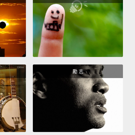
鮮明。「明度」跟色彩的亮暗有關，範圍從黑色到白
可以看到，這能給我們不同的色調，從深紅棕色到淡粉
w do we put this all together to create professional-
g color schemes?
There are actually tried-and-true
as based on something called color harmony that
lp.
All you need is the color wheel.
勵 志
要怎麼把這些顏色組合在一起，並設計出有專業感的配
其實已經有一些經證明的可靠配色方式可以派得上用
這是基於色彩調和的原理。你需要的就是色環。
siest formula for harmony is monochromatic
e it only uses one color or hue.
Just pick a spot on
r wheel
and use your knowledge of saturation and