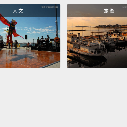
value t
人 文
旅 遊
monoch
to mat
最簡單
一顏色
的概念
定配起
An ana
other 
colors
the pa
That's
points