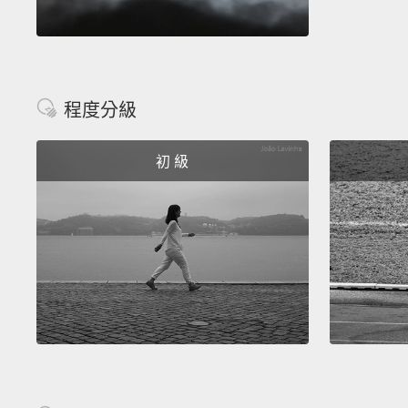
程度分級
初 級