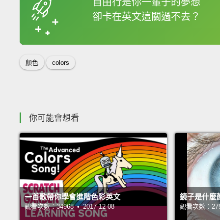
自由行是你一輩子的夢想
卻卡在英文這關過不去？
收錄佳句
顏色
colors
你可能會想看
一首歌帶你學會進階色彩英文
鏡子是什麼
觀看次數：34968 • 2017-12-08
觀看次數：27540