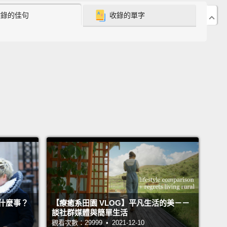
收錄的佳句
收錄的單字
hoosing colors for a design
or putting together the
 outfit.
All it takes is a little insight,
and you'll be
g at color in a whole new way.
以來，藝術家和設計師都依循色彩理論，但任何人都可
學習。這在很多不同狀況下能幫助你產生自信，無論是
個設計的顏色，或是組合完美的穿搭。你需要的只是一
色的理解，你就能以全新的眼光看待顏色。
start at the beginning—
the very beginning—
with a
her on the basics.
Remember learning about
y and secondary colors in school?
Then you
y have some knowledge of color theory.
Red and
什麼事？
【療癒系田園 VLOG】平凡生活的美－－
 make orange,
yellow and blue make green,
and
談社群媒體與簡單生活
nd red make purple.
If we mix these colors together,
觀看次數：29999 • 2021-12-10