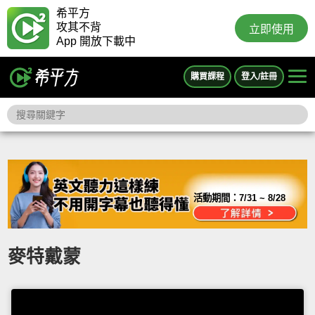
希平方
攻其不背
立即使用
App 開放下載中
購買課程
登入/註冊
活動期間：
7/31 ~ 8/28
麥特戴蒙