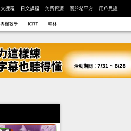
英文課程
日文課程
免費資源
關於希平方
用戶見證
專欄教學
ICRT
翰林
7/31 ~ 8/28
活動期間：