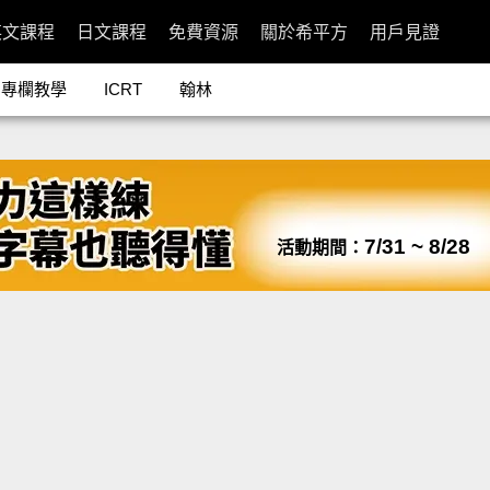
英文課程
日文課程
免費資源
關於希平方
用戶見證
專欄教學
ICRT
翰林
7/31 ~ 8/28
活動期間：