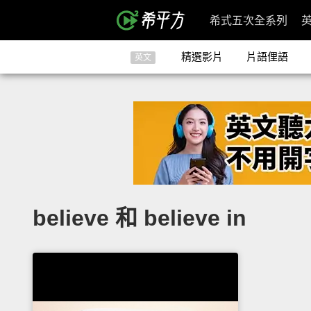
希式五次全系列
精選影片
片語俚語
英文
believe 和 believe in